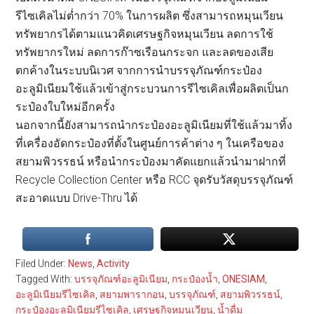
รีไซเคิลไม่ต่ำกว่า 70% ในการผลิต ซึ่งสามารถหมุนเวียน
ทรัพยากรได้ตามแนวคิดเศรษฐกิจหมุนเวียน ลดการใช้
ทรัพยากรใหม่ ลดการก๊าซเรือนกระจก และลดของเสีย
ตกค้างในระบบนิเวศ จากการนำบรรจุภัณฑ์กระป๋อง
อะลูมิเนียมใช้แล้วเข้าสู่กระบวนการรีไซเคิลเพื่อผลิตเป็นก
ระป๋องใบใหม่อีกครั้ง
นอกจากนี้ยังสามารถนำกระป๋องอะลูมิเนียมที่ใช้แล้วมาทิ้ง
ที่เครื่องอัดกระป๋องที่ตั้งในศูนย์การค้าต่าง ๆ ในเครือของ
สยามพิวรรธน์ หรือนำกระป๋องมาคัดแยกแล้วนำมาฝากที่
Recycle Collection Center หรือ RCC จุดรับวัสดุบรรจุภัณฑ์
สะอาดแบบ Drive-Thru ได้
Filed Under:
News
,
Activity
Tagged With:
บรรจุภัณฑ์อะลูมิเนียม
,
กระป๋องน้ำ
,
ONESIAM
,
อะลูมิเนียมรีไซเคิล
,
สยามพารากอน
,
บรรจุภัณฑ์
,
สยามพิวรรธน์
,
กระป๋องอะลูมิเนียมรีไซเคิล
,
เศรษฐกิจหมุนเวียน
,
น้ำดื่ม