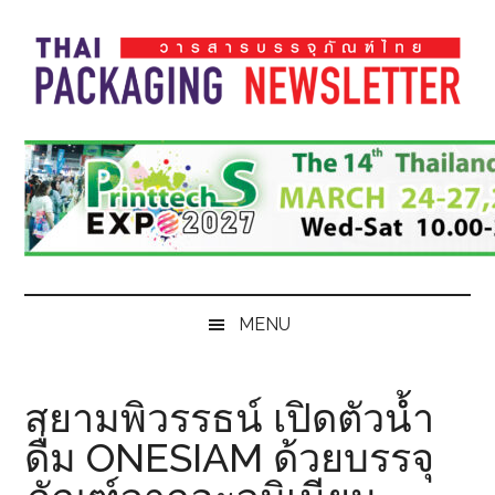
Skip
Skip
Skip
Skip
to
to
to
to
main
secondary
primary
footer
content
menu
sidebar
Thai
Thai
Pack
Pack
Magazine
Magazine
MENU
สยามพิวรรธน์ เปิดตัวน้ำ
ดื่ม ONESIAM ด้วยบรรจุ