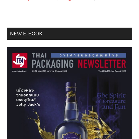
Primary
NEW E-BOOK
Sidebar