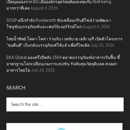
เปิดมุมมองจาก BG เมื่อองค์กรยุคใหม่ต้องลงทุนกับ Well-being
มากกว่าที่เคย
August 4, 2026
SCGP ผนึกกำลัง Rockworth ขับเคลื่อนกรีนดีไซน์ร่วมพัฒนา
โซลูชันบรรจุภัณฑ์และเฟอร์นิเจอร์รักษ์โลก
August 4, 2026
ไทยน้ำทิพย์ โคคา-โคล่า ร่วมกับ เวสท์บาย เดลิเวอรี่ เปิดตัวโครงการ
“ขอคืนดี” เก็บกลับบรรจุภัณฑ์ใช้แล้วเพื่อรีไซเคิล
July 30, 2026
EKA Global มองครึ่งปีหลัง 2569 ตลาดบรรจุภัณฑ์อาหารเริ่มฟื้น ชี้
มาตรฐานโลกเปลี่ยนเกมการแข่งขัน รับต้นทุนวัตถุดิบลด-ส่งออก
อาหารไทยโต
July 24, 2026
SEARCH
Search
the
site
...