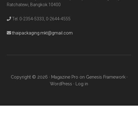
Ratchatewi, Bangkok 10400
Tel. 0-2354-5333, 0-2644-4555
thaipackaging.mkt@gmail.com
Copyright © 2026 ·
Magazine Pro
on
Genesis Framework
·
WordPress
·
Log in