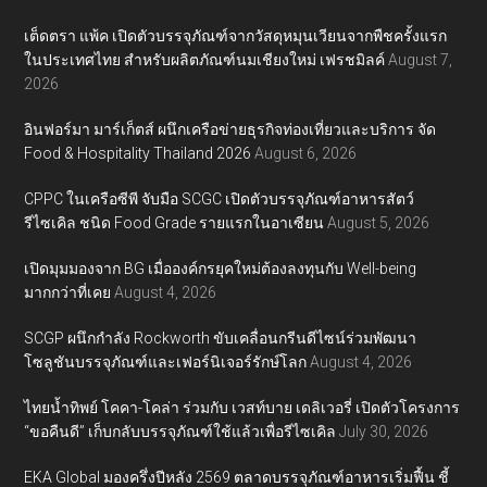
เต็ดตรา แพ้ค เปิดตัวบรรจุภัณฑ์จากวัสดุหมุนเวียนจากพืชครั้งแรก
ในประเทศไทย สำหรับผลิตภัณฑ์นมเชียงใหม่ เฟรชมิลค์
August 7,
2026
อินฟอร์มา มาร์เก็ตส์ ผนึกเครือข่ายธุรกิจท่องเที่ยวและบริการ จัด
Food & Hospitality Thailand 2026
August 6, 2026
CPPC ในเครือซีพี จับมือ SCGC เปิดตัวบรรจุภัณฑ์อาหารสัตว์
รีไซเคิล ชนิด Food Grade รายแรกในอาเซียน
August 5, 2026
เปิดมุมมองจาก BG เมื่อองค์กรยุคใหม่ต้องลงทุนกับ Well-being
มากกว่าที่เคย
August 4, 2026
SCGP ผนึกกำลัง Rockworth ขับเคลื่อนกรีนดีไซน์ร่วมพัฒนา
โซลูชันบรรจุภัณฑ์และเฟอร์นิเจอร์รักษ์โลก
August 4, 2026
ไทยน้ำทิพย์ โคคา-โคล่า ร่วมกับ เวสท์บาย เดลิเวอรี่ เปิดตัวโครงการ
“ขอคืนดี” เก็บกลับบรรจุภัณฑ์ใช้แล้วเพื่อรีไซเคิล
July 30, 2026
EKA Global มองครึ่งปีหลัง 2569 ตลาดบรรจุภัณฑ์อาหารเริ่มฟื้น ชี้