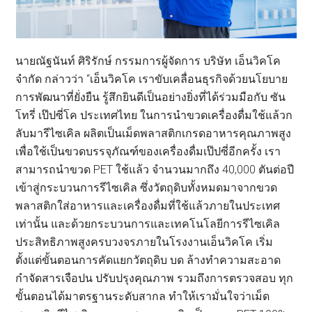
นายณัฐนันท์ ศิริรักษ์ กรรมการผู้จัดการ บริษัท เอ็นวิคโค
จำกัด กล่าวว่า “เอ็นวิคโค เราขับเคลื่อนธุรกิจด้วยนโยบาย
การพัฒนาที่ยั่งยืน รู้สึกยินดีเป็นอย่างยิ่งที่ได้ร่วมมือกับ ซัน
โทรี่ เป๊ปซี่โค ประเทศไทย ในการนำขวดเครื่องดื่มใช้แล้วก
ลับมารีไซเคิล ผลิตเป็นเม็ดพลาสติกเกรดอาหารคุณภาพสูง
เพื่อใช้เป็นขวดบรรจุภัณฑ์ของเครื่องดื่มเป๊ปซี่อีกครั้ง เรา
สามารถนำขวด PET ใช้แล้ว จำนวนมากถึง 40,000 ตันต่อปี
เข้าสู่กระบวนการรีไซเคิล ซึ่งวัตถุดิบทั้งหมดมาจากขวด
พลาสติกใส่อาหารและเครื่องดื่มที่ใช้แล้วภายในประเทศ
เท่านั้น และด้วยกระบวนการและเทคโนโลยีการรีไซเคิล
ประสิทธิภาพสูงครบวงจรภายในโรงงานเอ็นวิคโค เริ่ม
ตั้งแต่ขั้นตอนการคัดแยกวัตถุดิบ บด ล้างทำความสะอาด
กำจัดสารเจือปน ปรับปรุงคุณภาพ รวมถึงการตรวจสอบ ทุก
ขั้นตอนได้มาตรฐานระดับสากล ทำให้เรามั่นใจว่าเม็ด