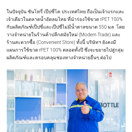
ในปัจจุบัน ซันโทรี่ เป๊ปซี่โค ประเทศไทย ถือเป็นเจ้าแรกและ
เจ้าเดียวในตลาดน้ำอัดลมไทย ที่นำร่องใช้ขวด rPET 100%
กับผลิตภัณฑ์เป๊ปซี่และเป๊ปซี่ไม่มีน้ำตาลขนาด 550 มล. โดย
วางจำหน่ายในร้านค้าปลีกสมัยใหม่ (Modern Trade) และ
ร้านสะดวกซื้อ (Convenient Store) ทั้งนี้ บริษัทฯ ยังคงมี
แผนการใช้ขวด rPET 100% ตลอดทั้งปี ซึ่งจะขยายไปสู่กลุ่ม
ผลิตภัณฑ์และครอบคลุมช่องทางจำหน่ายอื่นๆ ต่อไป