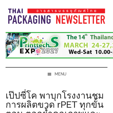
Skip
Skip
Skip
Skip
to
to
to
to
main
secondary
primary
footer
content
menu
sidebar
Thai
Thai
Pack
Pack
Magazine
Magazine
MENU
เป๊ปซี่โค พาบุกโรงงานชม
การผลิตขวด rPET ทุกขั้น