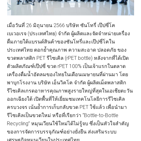
เมื่อวันที่ 26 มิถุนายน 2566 บริษัท ซันโทรี่ เป๊ปซี่โค
เบเวอเรจ (ประเทศไทย) จำกัด ผู้ผลิตและจัดจำหน่ายเครื่อง
ดื่มภายใต้แบรนด์สินค้าของซันโทรี่และเป๊ปซี่โคใน
ประเทศไทย ตอกย้ำคุณภาพ ความสะอาด ปลอดภัย ของ
ขวดพลาสติก PET รีไซเคิล (rPET bottle) หลังจากที่ได้เปิด
ตัวผลิตภัณฑ์เป๊ปซี่ ขวด rPET 100% เป็นเจ้าแรกในตลาด
เครื่องดื่มน้ำอัดลมของไทยในเดือนเมษายนที่ผ่านมา โดย
พาบุกโรงงาน บริษัท เอ็นวิคโค จำกัด ผู้ผลิตเม็ดพลาสติก
รีไซเคิลเกรดอาหารคุณภาพสูงรายใหญ่ที่สุดในเอเชียตะวัน
ออกเฉียงใต้ เปิดพื้นที่ให้เยี่ยมชมเทคโนโลยีการรีไซเคิล
ครบวงจร เน้นย้ำการเก็บกลับขวด PET ใช้แล้ว เพื่อนำมา
รีไซเคิลเป็นขวดใหม่ หรือที่เรียกว่า “Bottle-to-Bottle
Recycling” หมุนเวียนใช้ใหม่ได้ไม่รู้จบ ซึ่งเป็นหัวใจสำคัญ
ของการจัดการบรรจุภัณฑ์อย่างยั่งยืน ส่งเสริมระบบ
เศรษฐกิจหมุนเวียนในประเทศไทย