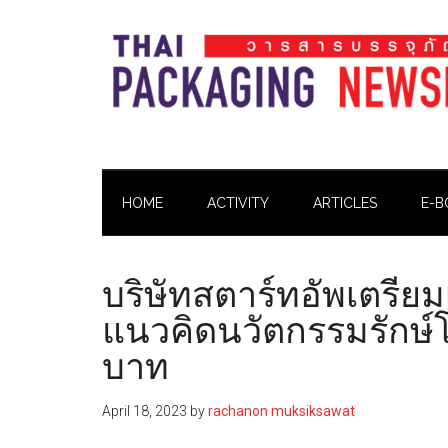
Skip
Skip
Skip
Skip
to
to
to
to
main
secondary
primary
footer
content
menu
sidebar
Thai
Thai
Pack
Pack
Magazine
HOME
ACTIVITY
ARTICLES
E-B
Magazine
บริษัทสตาร์ทอัพเตรีย
แนวคิดนวัตกรรมรักษ์โ
บาท
April 18, 2023
by
rachanon muksiksawat