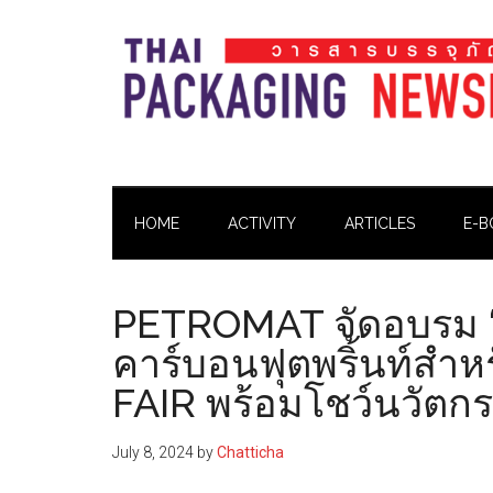
Skip
Skip
Skip
Skip
to
to
to
to
main
secondary
primary
footer
content
menu
sidebar
Thai
Thai
Pack
Pack
Magazine
HOME
ACTIVITY
ARTICLES
E-B
Magazine
PETROMAT จัดอบรม “ก
คาร์บอนฟุตพริ้นท์สำห
FAIR พร้อมโชว์นวัตก
July 8, 2024
by
Chatticha