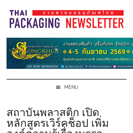
Skip
Skip
Skip
Skip
to
to
to
to
main
secondary
primary
footer
content
menu
sidebar
Thai
Thai
Pack
Pack
Magazine
Magazine
MENU
สถาบันพลาสติก เปิด
หลักสูตรเวิร์คช็อป เพิ่ม