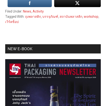
Filed Under:
News
,
Activity
Tagged With:
ถุงพลาสติก
,
บรรจุภัณฑ์
,
สถาบันพลาสติก
,
workshop
,
เวิร์คช็อป
Primary
NEW E-BOOK
Sidebar