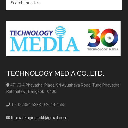
the
site
...
TECHNOLOGY MEDIA CO.,LTD.
471/3-4 Phayathai Place, Sri-Ayutthaya Road, Tung Phayathai
Ratchatewi, Bangkok 10400
Tel. 0-2354-5333, 0-2644-4555
thaipackaging.mkt@gmail.com