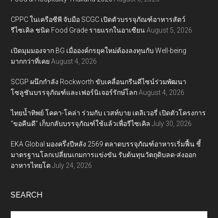
CPPC ในเครือซีพี จับมือ SCGC เปิดตัวบรรจุภัณฑ์อาหารสัตว์
รีไซเคิล ชนิด Food Grade รายแรกในอาเซียน
August 5, 2026
เปิดมุมมองจาก BG เมื่อองค์กรยุคใหม่ต้องลงทุนกับ Well-being
มากกว่าที่เคย
August 4, 2026
SCGP ผนึกกำลัง Rockworth ขับเคลื่อนกรีนดีไซน์ร่วมพัฒนา
โซลูชันบรรจุภัณฑ์และเฟอร์นิเจอร์รักษ์โลก
August 4, 2026
ไทยน้ำทิพย์ โคคา-โคล่า ร่วมกับ เวสท์บาย เดลิเวอรี่ เปิดตัวโครงการ
“ขอคืนดี” เก็บกลับบรรจุภัณฑ์ใช้แล้วเพื่อรีไซเคิล
July 30, 2026
EKA Global มองครึ่งปีหลัง 2569 ตลาดบรรจุภัณฑ์อาหารเริ่มฟื้น ชี้
มาตรฐานโลกเปลี่ยนเกมการแข่งขัน รับต้นทุนวัตถุดิบลด-ส่งออก
อาหารไทยโต
July 24, 2026
SEARCH
Search