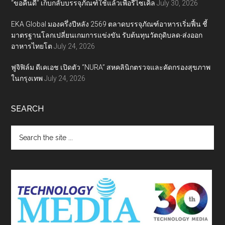
“ขอคืนดี” เก็บกลับบรรจุภัณฑ์ใช้แล้วเพื่อรีไซเคิล
July 30, 2026
EKA Global มองครึ่งปีหลัง 2569 ตลาดบรรจุภัณฑ์อาหารเริ่มฟื้น ชี้
มาตรฐานโลกเปลี่ยนเกมการแข่งขัน รับต้นทุนวัตถุดิบลด-ส่งออก
อาหารไทยโต
July 24, 2026
ฟูจิฟิล์ม ดีเคเอช เปิดตัว “NURA” สหคลินิกตรวจและคัดกรองสุขภาพ
ในกรุงเทพ
July 24, 2026
SEARCH
Search
the
site
...