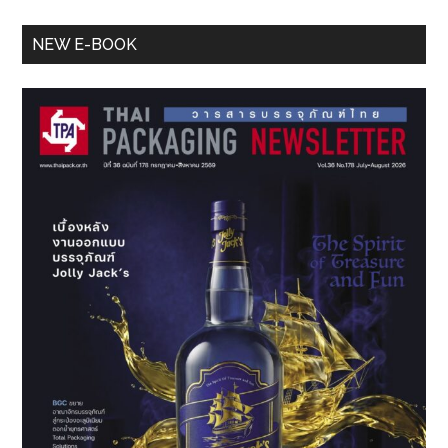
Primary
NEW E-BOOK
Sidebar