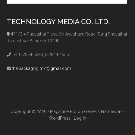
TECHNOLOGY MEDIA CO.,LTD.
471/3-4 Phayathai Place, Sri-Ayutthaya Road, Tung Phayathai
Ratchatewi, Bangkok 10400
Tel. 0-2354-5333, 0-2644-4555
thaipackaging.mkt@gmail.com
Copyright © 2026 ·
Magazine Pro
on
Genesis Framework
·
WordPress
·
Log in