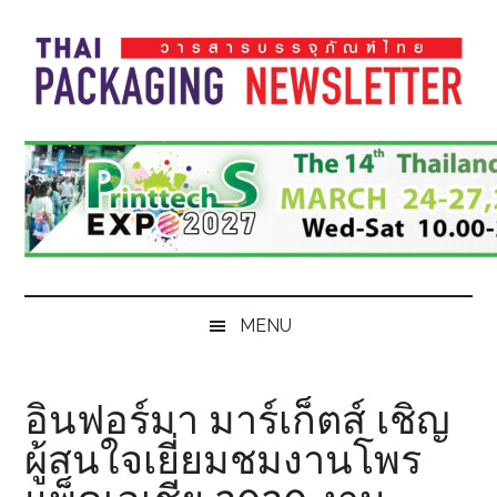
Skip
Skip
Skip
Skip
to
to
to
to
main
secondary
primary
footer
content
menu
sidebar
Thai
Thai
Pack
Pack
Magazine
Magazine
MENU
อินฟอร์มา มาร์เก็ตส์ เชิญ
ผู้สนใจเยี่ยมชมงานโพร