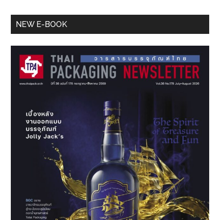
Primary
NEW E-BOOK
Sidebar