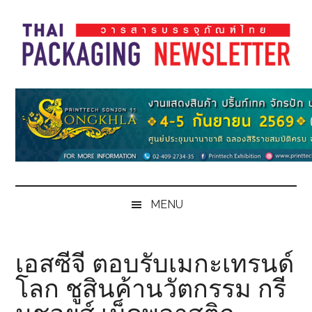
Skip
Skip
Skip
Skip
to
to
to
to
main
secondary
primary
footer
content
menu
sidebar
Thai
Thai
Pack
Pack
Magazine
Magazine
MENU
เอสซีจี ตอบรับเมกะเทรนด์
โลก ชูสินค้านวัตกรรม กรี