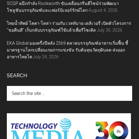
SCGP ผนึกกำลัง Rockworth ขับเคลื่อนกรีนดีไซน์ร่วมพัฒนา
โซลูชันบรรจุภัณฑ์และเฟอร์นิเจอร์รักษ์โลก
August 4, 2026
ไทยน้ำทิพย์ โคคา-โคล่า ร่วมกับ เวสท์บาย เดลิเวอรี่ เปิดตัวโครงการ
“ขอคืนดี” เก็บกลับบรรจุภัณฑ์ใช้แล้วเพื่อรีไซเคิล
July 30, 2026
EKA Global มองครึ่งปีหลัง 2569 ตลาดบรรจุภัณฑ์อาหารเริ่มฟื้น ชี้
มาตรฐานโลกเปลี่ยนเกมการแข่งขัน รับต้นทุนวัตถุดิบลด-ส่งออก
อาหารไทยโต
July 24, 2026
SEARCH
Search
the
site
...