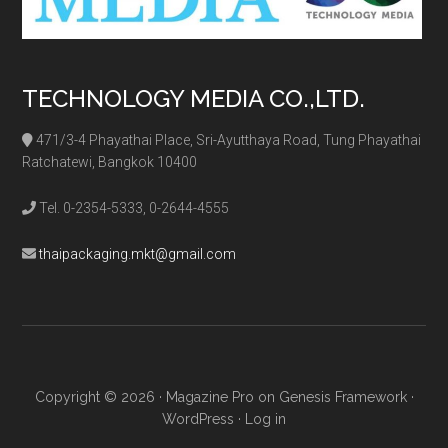
TECHNOLOGY MEDIA CO.,LTD.
471/3-4 Phayathai Place, Sri-Ayutthaya Road, Tung Phayathai
Ratchatewi, Bangkok 10400
Tel. 0-2354-5333, 0-2644-4555
thaipackaging.mkt@gmail.com
Copyright © 2026 ·
Magazine Pro
on
Genesis Framework
·
WordPress
·
Log in