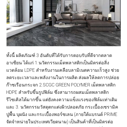
ทั้งนี้ ผลิตภัณฑ์ 3 อันดับที่ได้รับการตอบรับที่ดีจากตลาด
อาเซียน ได้แก่ 1.นวัตกรรมเม็ดพลาสติกเป็นมิตรต่อสิ่ง
แวดล้อม LDPE สำหรับงานเคลือบลามิเนตความเร็วสูง ช่วย
ลดระยะเวลาและพลังงานในการผลิต ส่งผลให้ลดการปล่อย
ก๊าซเรือนกระจก 2.SCGC GREEN POLYMER เม็ดพลาสติก
HDPE สำหรับขึ้นรูปฟิล์ม ซึ่งสามารถผสมเม็ดพลาสติก
รีไซเคิลได้มากขึ้น แต่ยังคงความแข็งแรงของฟิล์มเท่าเดิม
และ 3. นวัตกรรมวัสดุตกแต่งผิวปลอดภัย กระเบื้องเซรามิค
ปูพื้น บุผนัง และกระเบื้องพอร์ซเลน (ภายใต้แบรนด์ PRIME
จัดจำหน่ายในประเทศเวียดนาม) เป็นสินค้าที่เป็นมิตรต่อ