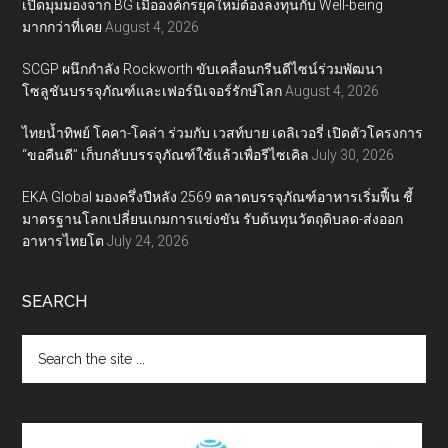
เปิดมุมมองจาก BG เมื่อองค์กรยุคใหม่ต้องลงทุนกับ Well-being
มากกว่าที่เคย
August 4, 2026
SCGP ผนึกกำลัง Rockworth ขับเคลื่อนกรีนดีไซน์ร่วมพัฒนา
โซลูชันบรรจุภัณฑ์และเฟอร์นิเจอร์รักษ์โลก
August 4, 2026
ไทยน้ำทิพย์ โคคา-โคล่า ร่วมกับ เวสท์บาย เดลิเวอรี่ เปิดตัวโครงการ
“ขอคืนดี” เก็บกลับบรรจุภัณฑ์ใช้แล้วเพื่อรีไซเคิล
July 30, 2026
EKA Global มองครึ่งปีหลัง 2569 ตลาดบรรจุภัณฑ์อาหารเริ่มฟื้น ชี้
มาตรฐานโลกเปลี่ยนเกมการแข่งขัน รับต้นทุนวัตถุดิบลด-ส่งออก
อาหารไทยโต
July 24, 2026
SEARCH
Search
the
site
...