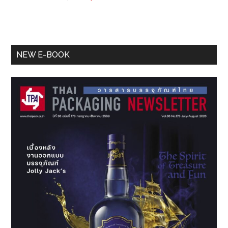
Primary
NEW E-BOOK
Sidebar