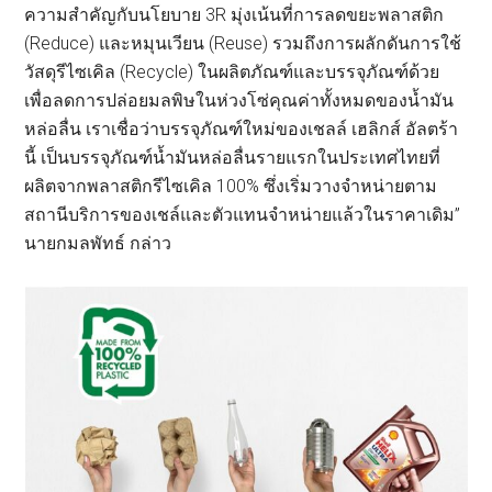
ความสำคัญกับนโยบาย 3R มุ่งเน้นที่การลดขยะพลาสติก
(Reduce) และหมุนเวียน (Reuse) รวมถึงการผลักดันการใช้
วัสดุรีไซเคิล (Recycle) ในผลิตภัณฑ์และบรรจุภัณฑ์ด้วย
เพื่อลดการปล่อยมลพิษในห่วงโซ่คุณค่าทั้งหมดของน้ำมัน
หล่อลื่น เราเชื่อว่าบรรจุภัณฑ์ใหม่ของเชลล์ เฮลิกส์ อัลตร้า
นี้ เป็นบรรจุภัณฑ์น้ำมันหล่อลื่นรายแรกในประเทศไทยที่
ผลิตจากพลาสติกรีไซเคิล 100% ซึ่งเริ่มวางจำหน่ายตาม
สถานีบริการของเชล์และตัวแทนจำหน่ายแล้วในราคาเดิม”
นายกมลพัทธ์ กล่าว