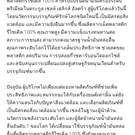
พลาสติกรีไซเคิล 100% สำหรับแบรนด์น้ำมันเครื่องระดับ
พรีเมียมในตระกูล เชลล์ เฮลิกส์ อัลตร้า สู่ผู้บริโภคแล้ววันนี้
โดยนวัตกรรมบรรจุภัณฑ์รักษ์โลกชนิดใหม่นี้ เป็นมิตรต่อสิ่ง
แวดล้อม และมีความยั่งยืนมากขึ้น ซึ่งผลิตจากเม็ดพลาสติก
รีไซเคิล 100% คุณภาพสูง มีความแข็งแรงทนทานต่อ
สภาวะการขนส่ง สามารถคงมาตรฐานน้ำมันหล่อลื่น
คุณภาพระดับโลกไว้ได้อย่างเต็มประสิทธิภาพ ช่วยลดขยะ
พลาสติก ลดปริมาณ การปล่อยก๊าซคาร์บอนไดออกไซด์
และสนับสนุนการเปลี่ยนแปลงสู่เศรษฐกิจหมุนเวียนสำหรับ
บรรจุภัณฑ์มากขึ้น
ปัจจุบัน ผู้บริโภคไม่เพียงแต่มองหาผลิตภัณฑ์ที่ช่วยเพิ่ม
ประสิทธิภาพและสมรรถนะให้กับเครื่องยนต์เท่านั้น แต่ยัง
ให้ความสนใจกับปัญหาสิ่งแวดล้อม และเลือกผลิตภัณฑ์ที่
เป็นมิตรต่อสิ่งแวดล้อมมากขึ้น เชลล์ในฐานะผู้นำด้าน
นวัตกรรมพลังงานระดับโลก และผู้จัดจำหน่ายน้ำมันหล่อ
ลื่นอันดับ 1 ของโลก ได้เปลี่ยนมาใช้บรรจุภัณฑ์น้ำมันหล่อ
ลื่นที่ผลิตจากพลาสติกรีไซเคิล 100% ซึ่งยังคงคุณภาพ