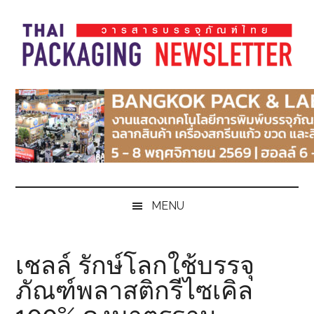
Skip
Skip
Skip
Skip
to
to
to
to
main
secondary
primary
footer
content
menu
sidebar
Thai
Thai
Pack
Pack
Magazine
Magazine
MENU
เชลล์ รักษ์โลกใช้บรรจุ
ภัณฑ์พลาสติกรีไซเคิล