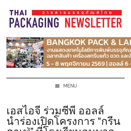
Skip
Skip
Skip
Skip
to
to
to
to
main
secondary
primary
footer
content
menu
sidebar
Thai
Thai
Pack
Pack
Magazine
Magazine
MENU
เอสไอจี ร่วมซีพี ออลล์
นำร่องเปิดโครงการ “กรีน