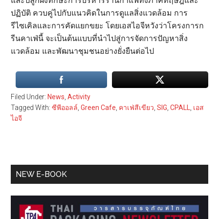
และปลูกฝังทักษะการบริหารร้านกาแฟทั้งภาคทฤษฎีและ
ปฏิบัติ ควบคู่ไปกับแนวคิดในการดูแลสิ่งแวดล้อม การ
รีไซเคิลและการคัดแยกขยะ โดยเอสไอจีหวังว่าโครงการก
รีนคาเฟ่นี้ จะเป็นต้นแบบที่นำไปสู่การจัดการปัญหาสิ่ง
แวดล้อม และพัฒนาชุมชนอย่างยั่งยืนต่อไป
Filed Under:
News
,
Activity
Tagged With:
ซีพีออลล์
,
Green Cafe
,
คาเฟ่สีเขียว
,
SIG
,
CPALL
,
เอส
ไอจี
Primary
NEW E-BOOK
Sidebar