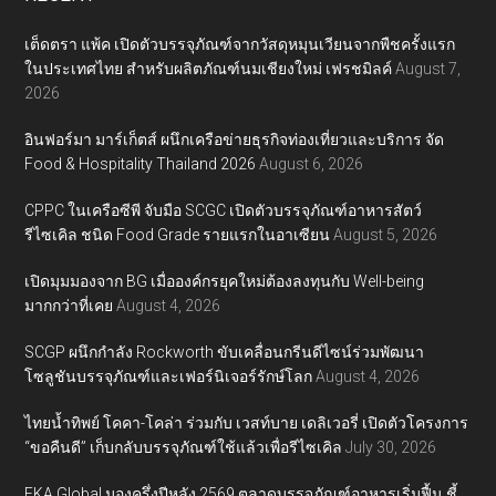
เต็ดตรา แพ้ค เปิดตัวบรรจุภัณฑ์จากวัสดุหมุนเวียนจากพืชครั้งแรก
ในประเทศไทย สำหรับผลิตภัณฑ์นมเชียงใหม่ เฟรชมิลค์
August 7,
2026
อินฟอร์มา มาร์เก็ตส์ ผนึกเครือข่ายธุรกิจท่องเที่ยวและบริการ จัด
Food & Hospitality Thailand 2026
August 6, 2026
CPPC ในเครือซีพี จับมือ SCGC เปิดตัวบรรจุภัณฑ์อาหารสัตว์
รีไซเคิล ชนิด Food Grade รายแรกในอาเซียน
August 5, 2026
เปิดมุมมองจาก BG เมื่อองค์กรยุคใหม่ต้องลงทุนกับ Well-being
มากกว่าที่เคย
August 4, 2026
SCGP ผนึกกำลัง Rockworth ขับเคลื่อนกรีนดีไซน์ร่วมพัฒนา
โซลูชันบรรจุภัณฑ์และเฟอร์นิเจอร์รักษ์โลก
August 4, 2026
ไทยน้ำทิพย์ โคคา-โคล่า ร่วมกับ เวสท์บาย เดลิเวอรี่ เปิดตัวโครงการ
“ขอคืนดี” เก็บกลับบรรจุภัณฑ์ใช้แล้วเพื่อรีไซเคิล
July 30, 2026
EKA Global มองครึ่งปีหลัง 2569 ตลาดบรรจุภัณฑ์อาหารเริ่มฟื้น ชี้