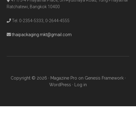
Ratchatewi, Bangkok 10400
Tel. 0-2354-5333, 0-2644-4555
thaipackaging.mkt@gmail.com
Copyright © 2026 ·
Magazine Pro
on
Genesis Framework
·
WordPress
·
Log in