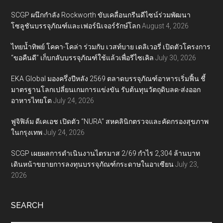
SCGP ผนึกกำลัง Rockworth ขับเคลื่อนกรีนดีไซน์ร่วมพัฒนา
โซลูชันบรรจุภัณฑ์และเฟอร์นิเจอร์รักษ์โลก
August 4, 2026
ไทยน้ำทิพย์ โคคา-โคล่า ร่วมกับ เวสท์บาย เดลิเวอรี่ เปิดตัวโครงการ
“ขอคืนดี” เก็บกลับบรรจุภัณฑ์ใช้แล้วเพื่อรีไซเคิล
July 30, 2026
EKA Global มองครึ่งปีหลัง 2569 ตลาดบรรจุภัณฑ์อาหารเริ่มฟื้น ชี้
มาตรฐานโลกเปลี่ยนเกมการแข่งขัน รับต้นทุนวัตถุดิบลด-ส่งออก
อาหารไทยโต
July 24, 2026
ฟูจิฟิล์ม ดีเคเอช เปิดตัว “NURA” สหคลินิกตรวจและคัดกรองสุขภาพ
ในกรุงเทพ
July 24, 2026
SCGP เผยผลการดำเนินงานไตรมาส 2/69 กำไร 2,304 ล้านบาท
เดินหน้าขยายการลงทุนบรรจุภัณฑ์กระดาษในอาเซียน
July 23,
2026
SEARCH