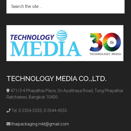
Search
the
site
...
TECHNOLOGY MEDIA CO.,LTD.
471/3-4 Phayathai Place, Sri-Ayutthaya Road, Tung Phayathai
Ratchatewi, Bangkok 10400
Tel. 0-2354-5333, 0-2644-4555
thaipackaging.mkt@gmail.com