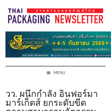
Skip
Skip
Skip
Skip
to
to
to
to
main
secondary
primary
footer
content
menu
sidebar
Thai
Thai
Pack
Pack
Magazine
Magazine
MENU
วว. ผนึกกำลัง อินฟอร์มา
มาร์เก็ตส์ ยกระดับขีด