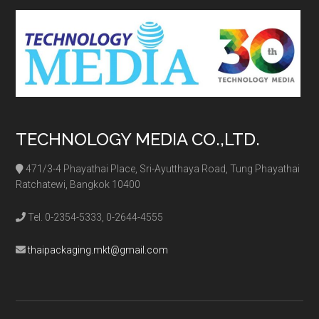
...
TECHNOLOGY MEDIA CO.,LTD.
471/3-4 Phayathai Place, Sri-Ayutthaya Road, Tung Phayathai
Ratchatewi, Bangkok 10400
Tel. 0-2354-5333, 0-2644-4555
thaipackaging.mkt@gmail.com