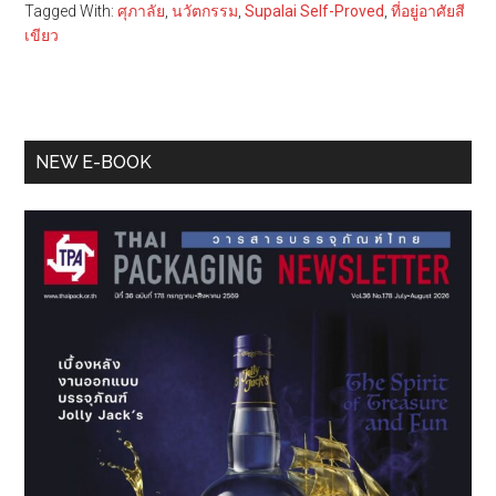
Tagged With:
ศุภาลัย
,
นวัตกรรม
,
Supalai Self-Proved
,
ที่อยู่อาศัยสี
เขียว
Primary
NEW E-BOOK
Sidebar