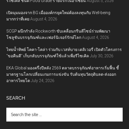
รีไซเคิล ชนิด Food Grade รายแรกในอาเซียน
August 5, 2026
เปิดมุมมองจาก BG เมื่อองค์กรยุคใหม่ต้องลงทุนกับ Well-being
มากกว่าที่เคย
August 4, 2026
SCGP ผนึกกำลัง Rockworth ขับเคลื่อนกรีนดีไซน์ร่วมพัฒนา
โซลูชันบรรจุภัณฑ์และเฟอร์นิเจอร์รักษ์โลก
August 4, 2026
ไทยน้ำทิพย์ โคคา-โคล่า ร่วมกับ เวสท์บาย เดลิเวอรี่ เปิดตัวโครงการ
“ขอคืนดี” เก็บกลับบรรจุภัณฑ์ใช้แล้วเพื่อรีไซเคิล
July 30, 2026
EKA Global มองครึ่งปีหลัง 2569 ตลาดบรรจุภัณฑ์อาหารเริ่มฟื้น ชี้
มาตรฐานโลกเปลี่ยนเกมการแข่งขัน รับต้นทุนวัตถุดิบลด-ส่งออก
อาหารไทยโต
July 24, 2026
SEARCH
Search
the
site