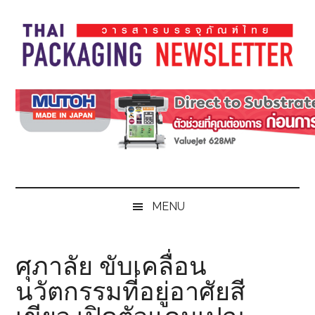
Skip
Skip
Skip
Skip
to
to
to
to
main
secondary
primary
footer
content
menu
sidebar
Thai
Thai
Pack
Pack
Magazine
Magazine
MENU
ศุภาลัย ขับเคลื่อน
นวัตกรรมที่อยู่อาศัยสี