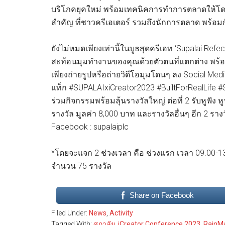
บริโภคยุคใหม่ พร้อมเทคนิคการทำการตลาดให้โดนใจ
สำคัญ ที่ชาวครีเอเตอร์ รวมถึงนักการตลาด พร้อมก
ยังไม่หมดเพียงเท่านี้ในบูธสุดครีเอท ‘Supalai Ref
สะท้อนมุมทำงานของคุณด้วยตัวตนที่แตกต่าง พร้อ
เพียงถ่ายรูปหรือถ่ายวิดีโอมุมโดนๆ ลง Social Medi
แท็ก #SUPALAIxiCreator2023 #BuiltForRealLife
ร่วมกิจกรรมพร้อมลุ้นรางวัลใหญ่ ต่อที่ 2 รับหูฟัง 
รางวัล มูลค่า 8,000 บาท และรางวัลอื่นๆ อีก 2 ราง
Facebook : supalaiplc
*โดยจะแจก 2 ช่วงเวลา คือ ช่วงแรก เวลา 09.00-13.
จำนวน 75 รางวัล
Share on Facebook
Filed Under:
News
,
Activity
Tagged With:
ศุภาลัย
,
iCreator Conference 2023
,
RainM