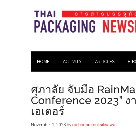
Skip
Skip
Skip
Skip
to
to
to
to
main
secondary
primary
footer
content
menu
sidebar
Thai
Thai
Pack
Pack
Magazine
HOME
ACTIVITY
ARTICLES
E-B
Magazine
ศุภาลัย จับมือ RainMa
Conference 2023” ง
เอเตอร์
November 1, 2023
by
rachanon muksiksawat