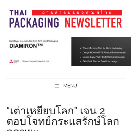
Skip
Skip
Skip
Skip
to
to
to
to
main
secondary
primary
footer
content
menu
sidebar
Thai
Thai
Pack
Pack
Magazine
Magazine
MENU
“เต่าเหยียบโลก” เจน 2
ตอบโจทย์กระแสรักษ์โลก