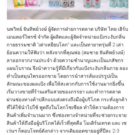
นพวิทย์ จันทิพย์วงษ์ ผู้จัดการฝ่ายการตลาด บริษัท ไทย เฮิร์บ
เอนเตอร์ไพรซ์ จำกัด ผู้ผลิตและผู้จัดจำหน่ายแป้งระงับกลิ่น
กายธรรมชาติ “เต่าเหยียบโลก” และเป็นทายาทรุ่นที่ 2 เล่า
ย้อนความให้ฟังว่า หลังจากที่คุณพ่อ (สมชาย จันทิพย์วงษ์)
ลาออกจากงานประจำ ด้วยความชำนาญและเป็นเภสัชกร
แผนโบราณ จึงนำความรู้ที่มีเกี่ยวกับแป้งระงับกลิ่นกาย ลอง
ทำเป็นสมุนไพรออกขาย โดยการนำสารส้มแปรรูปเป็น
ลักษณะของผงแป้ง เพื่อให้สะดวกกับการใช้งานมากยิ่งขึ้น
เริ่มวางขายที่ร้านเสริมสวยของภรรยา และทำการตลาด
ผ่านช่องทางค้าปลีกแบบส่งตรงถึงมือผู้บริโภค กระทั่งลูกค้า
ที่ได้ใช้นำไปใช้ พูดถึงในโลกโซเซียล ทำให้ความต้องการ
สินค้าเพิ่มจำนวนมาก ซึ่งช่องทางจำหน่ายที่จะช่วยกระจาย
สินค้าให้ถึงมือผู้บริโภคได้เร็วที่สุดคือ โมเดิร์นเทรด และ เซ
เว่นฯ ก็ตอบโจทย์ดังกล่าว จากเดิมยอดขายอยู่ที่ปีละ 2-3