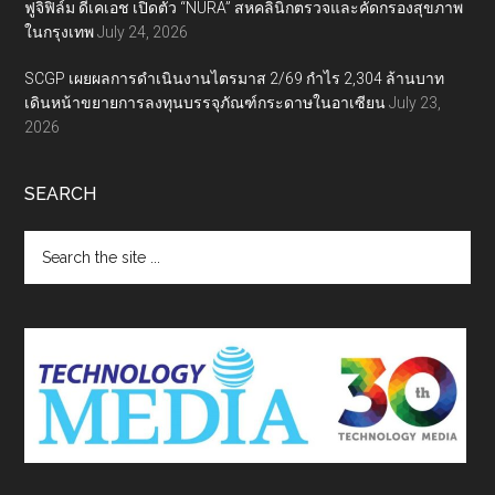
ฟูจิฟิล์ม ดีเคเอช เปิดตัว “NURA” สหคลินิกตรวจและคัดกรองสุขภาพ
ในกรุงเทพ
July 24, 2026
SCGP เผยผลการดำเนินงานไตรมาส 2/69 กำไร 2,304 ล้านบาท
เดินหน้าขยายการลงทุนบรรจุภัณฑ์กระดาษในอาเซียน
July 23,
2026
SEARCH
Search
the
site
...