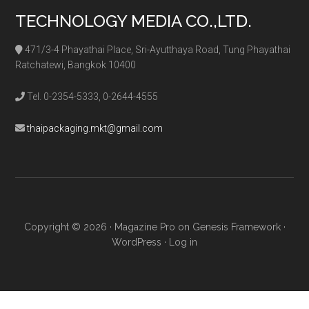
TECHNOLOGY MEDIA CO.,LTD.
471/3-4 Phayathai Place, Sri-Ayutthaya Road, Tung Phayathai
Ratchatewi, Bangkok 10400
Tel. 0-2354-5333, 0-2644-4555
thaipackaging.mkt@gmail.com
Copyright © 2026 ·
Magazine Pro
on
Genesis Framework
·
WordPress
·
Log in