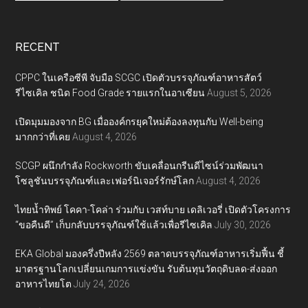
RECENT
CPPC ในเครือซีพี จับมือ SCGC เปิดตัวบรรจุภัณฑ์อาหารสัตว์
รีไซเคิล ชนิด Food Grade รายแรกในอาเซียน
August 5, 2026
เปิดมุมมองจาก BG เมื่อองค์กรยุคใหม่ต้องลงทุนกับ Well-being
มากกว่าที่เคย
August 4, 2026
SCGP ผนึกกำลัง Rockworth ขับเคลื่อนกรีนดีไซน์ร่วมพัฒนา
โซลูชันบรรจุภัณฑ์และเฟอร์นิเจอร์รักษ์โลก
August 4, 2026
ไทยน้ำทิพย์ โคคา-โคล่า ร่วมกับ เวสท์บาย เดลิเวอรี่ เปิดตัวโครงการ
“ขอคืนดี” เก็บกลับบรรจุภัณฑ์ใช้แล้วเพื่อรีไซเคิล
July 30, 2026
EKA Global มองครึ่งปีหลัง 2569 ตลาดบรรจุภัณฑ์อาหารเริ่มฟื้น ชี้
มาตรฐานโลกเปลี่ยนเกมการแข่งขัน รับต้นทุนวัตถุดิบลด-ส่งออก
อาหารไทยโต
July 24, 2026