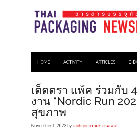
Skip
Skip
Skip
Skip
to
to
to
to
main
secondary
primary
footer
content
menu
sidebar
Thai
Thai
Pack
Pack
Magazine
HOME
ACTIVITY
ARTICLES
E-B
Magazine
เต็ดตรา แพ้ค ร่วมกับ
งาน “Nordic Run 2023
สุขภาพ
November 1, 2023
by
rachanon muksiksawat