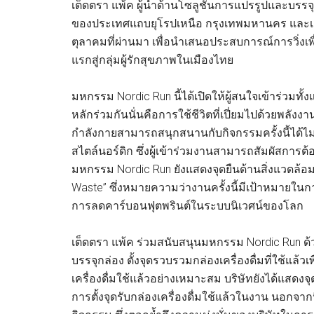
เต็ดตรา แพ้ค ผู้นำด้านโซลูชันการแปรรูปและบรร
ของประเทศแถบยุโรปเหนือ กรุงเทพมหานคร และเครือ
ตุลาคมที่ผ่านมา เพื่อนำเสนอประสบการณ์การวิ่งเพ
แรกสู่กลุ่มผู้รักสุขภาพในเมืองไทย
มหกรรม Nordic Run นี้ได้เปิดให้ผู้สนใจเข้าร่วมทั
หลักร่วมกันนั่นคือการใช้ชีวิตที่เปี่ยมไปด้วยพลั
กำลังกายสามารถสนุกสนานกับกิจกรรมครั้งนี้ได้ไม่แ
สไตล์นอร์ดิก ซึ่งผู้เข้าร่วมงานสามารถสัมผัสการต
มหกรรม Nordic Run ยังแสดงจุดยืนด้านสิ่งแวดล้
Waste” ซึ่งหมายความว่างานครั้งนี้มีเป้าหมายใน
การลดคาร์บอนฟุตพรินต์ในระบบนิเวศน์ของโลก
เต็ดตรา แพ้ค ร่วมสนับสนุนมหกรรม Nordic Run ด้ว
บรรจุกล่อง ตั้งจุดรวบรวมกล่องเครื่องดื่มที่ใช้แ
เครื่องดื่มใช้แล้วอย่างเหมาะสม บริษัทยังได้แสด
การตั้งจุดรับกล่องเครื่องดื่มใช้แล้วในงาน นอกจากน