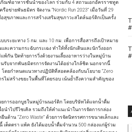
จุภัณฑ์อาหารชั้นนำของโลก ร่วมกับ 4 สถานเอกอัครราชทูต
ข่ายพันธมิตร จัดงาน “Nordic Run 2023” เมื่อวันที่ 29
ื่อสุขภาพและการสร้างเสริมสุขภาวะสไตล์นอร์ดิกเป็นครั้ง
T
#
้งแบบระยะทาง 5 กม. และ 10 กม. เพื่อการสื่อสารถึงเป้าหมาย
งงานและความกระฉับกระเฉง ทำให้ทั้งนักเดินและนักวิ่งออก
T
#
พ้กัน ปิดท้ายการวิ่งด้วยงานเลี้ยงอาหารว่างในหมู่บ้าน
้อนรับจากพันธมิตรการจัดงานได้อย่างใกล้ชิด นอกจากนี้
อม โดยกำหนดแนวทางปฏิบัติที่สอดคล้องกับนโยบาย “Zero
การไม่สร้างขยะในพื้นที่โดยรอบ เน้นย้ำถึงความสำคัญของ
ยการออกบูธในหมู่บ้านนอร์ดิก โดยบริษัทได้แจกน้ำดื่ม
ล้วเพื่อนำไปรีไซเคิล รวมถึงให้คำแนะนำในการจัดการกล่อง
งจุดยืนด้าน “Zero Waste” ด้วยการจัดนิทรรศการขนาดเล็กและ
ี้ เต็ดตรา แพ้ค ยังได้มอบน้ำดื่มจำนวน 500 กล่องแก่ผู้ร่วม