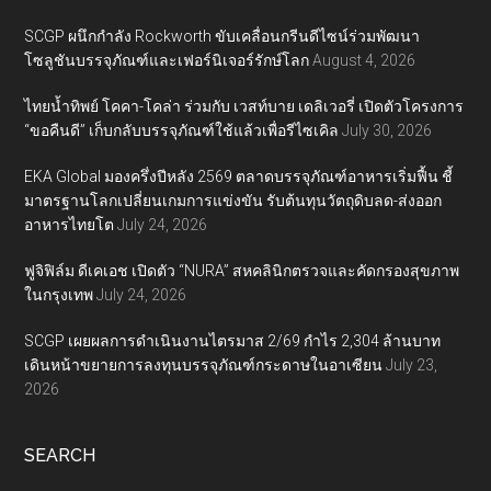
SCGP ผนึกกำลัง Rockworth ขับเคลื่อนกรีนดีไซน์ร่วมพัฒนา
โซลูชันบรรจุภัณฑ์และเฟอร์นิเจอร์รักษ์โลก
August 4, 2026
ไทยน้ำทิพย์ โคคา-โคล่า ร่วมกับ เวสท์บาย เดลิเวอรี่ เปิดตัวโครงการ
“ขอคืนดี” เก็บกลับบรรจุภัณฑ์ใช้แล้วเพื่อรีไซเคิล
July 30, 2026
EKA Global มองครึ่งปีหลัง 2569 ตลาดบรรจุภัณฑ์อาหารเริ่มฟื้น ชี้
มาตรฐานโลกเปลี่ยนเกมการแข่งขัน รับต้นทุนวัตถุดิบลด-ส่งออก
อาหารไทยโต
July 24, 2026
ฟูจิฟิล์ม ดีเคเอช เปิดตัว “NURA” สหคลินิกตรวจและคัดกรองสุขภาพ
ในกรุงเทพ
July 24, 2026
SCGP เผยผลการดำเนินงานไตรมาส 2/69 กำไร 2,304 ล้านบาท
เดินหน้าขยายการลงทุนบรรจุภัณฑ์กระดาษในอาเซียน
July 23,
2026
SEARCH