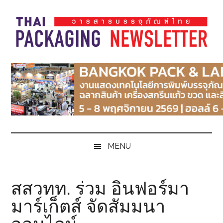
Skip
Skip
Skip
Skip
to
to
to
to
main
secondary
primary
footer
content
menu
sidebar
Thai
Thai
Pack
Pack
Magazine
Magazine
MENU
สสวทท. ร่วม อินฟอร์มา
มาร์เก็ตส์ จัดสัมมนา