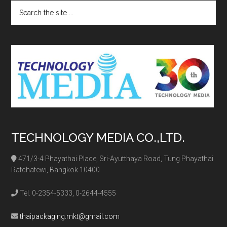
Search
the
site
...
TECHNOLOGY MEDIA CO.,LTD.
471/3-4 Phayathai Place, Sri-Ayutthaya Road, Tung Phayathai
Ratchatewi, Bangkok 10400
Tel. 0-2354-5333, 0-2644-4555
thaipackaging.mkt@gmail.com