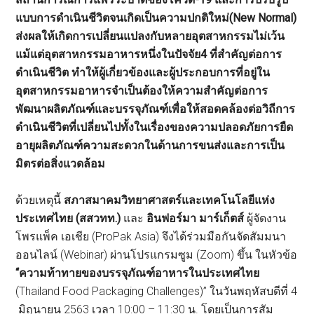
แบบการดำเนินชีวิตจนเกิดเป็น
ความปกติใหม่
(
New Normal)
ส่งผลให้เกิดการเปลี่ยนแปลงกับหลายอุตสาหกรรมไม่เว้น
แม้แต่อุตสาหกรรมอาหารหนึ่งในปัจจัย
4
ที่สำคัญต่อการ
ดำเนินชีวิต ทำให้ผู้เกี่ยวข้องและผู้ประกอบการที่อยู่ใน
อุตสาหกรรมอาหารจำเป็นต้องให้ความสำคัญต่อการ
พัฒนาผลิตภัณฑ์และบรรจุภัณฑ์
เพื่อให้สอดคล้องต่อวิถีการ
ดำเนินชีวิตที่เปลี่ยนไป
ทั้งในเรื่องของความปลอดภัย
การยืด
อายุผลิตภัณฑ์
ความสะดวกในด้านการขนส่ง
และการเป็น
มิตรต่อสิ่งแวดล้อม
ด้วยเหตุนี้
สภาสมาคมวิทยาศาสตร์และเทคโนโลยีแห่ง
ประเทศไทย
(
สสวทท
.)
และ
อินฟอร์มา มาร์เก็ตส์
ผู้จัดงาน
โพรแพ็ค เอเชีย (ProPak Asia) จึงได้ร่วมมือกันจัดสัมมนา
ออนไลน์ (Webinar) ผ่านโปรแกรมซูม (Zoom) ขึ้น ในหัวข้อ
“
ความท้าทายของบรรจุภัณฑ์อาหารในประเทศไทย
(Thailand Food Packaging Challenges)” ในวันพฤหัสบดีที่ 4
มิถุนายน 2563 เวลา 10:00 – 11:30 น. โดยเป็นการสัม