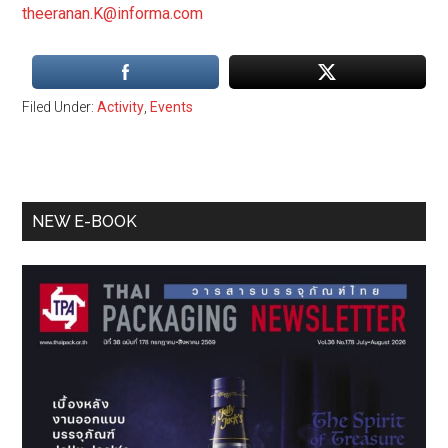
theeranan.K@informa.com
Filed Under:
Activity
,
Events
Primary
NEW E-BOOK
Sidebar