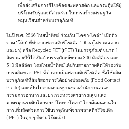
เพื่อส่งเสริมการรีไซเคิลขยะพลาสติก และกระตุ้นให้ผู้
บริโภครับรู้และมีส่วนร่วมในการสร้างเศรษฐกิจ
หมุนเวียนสำหรับบรรจุภัณฑ์
ในปี พ.ศ. 2566 ไทยน้ำทิพย์ ร่วมกับ “โคคา-โคล่า” เปิดตัว
ขวด “โค้ก” ที่ทำจากพลาสติกรีไซเคิล 100% (ไม่รวมฉลาก
และฝา) หรือ Recycled PET (rPET) ในบรรจุภัณฑ์ขนาด 1
ลิตร และปีนี้ได้เปิดตัวบรรจุภัณฑ์ขนาด 300 มิลลิลิตร และ
510 มิลลิลิตร โดยไทยน้ำทิพย์ได้ปรับสายการผลิตให้รองรับ
การผลิตขวด rPET ที่ทำจากเม็ดพลาสติกรีไซเคิล ซึ่งใช้ผลิต
บรรจุภัณฑ์ที่สัมผัสอาหารได้อย่างปลอดภัย (Food Contact
Grade) และเป็นไปตามมาตรฐานของสำนักงานคณะ
กรรมการอาหารและยา กระทรวงสาธารณสุข และ
มาตรฐานระดับโลกของ “โคคา-โคล่า” โดยมีแผนงานใน
การเพิ่มสัดส่วนการใช้บรรจุภัณฑ์จากพลาสติกรีไซเคิล
(rPET) ในทุก ๆ ปีตามโร้ดแม็ป