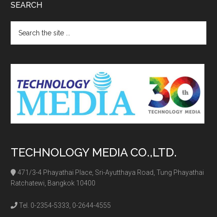
SEARCH
Search
the
site
...
TECHNOLOGY MEDIA CO.,LTD.
471/3-4 Phayathai Place, Sri-Ayutthaya Road, Tung Phayathai
Ratchatewi, Bangkok 10400
Tel. 0-2354-5333, 0-2644-4555