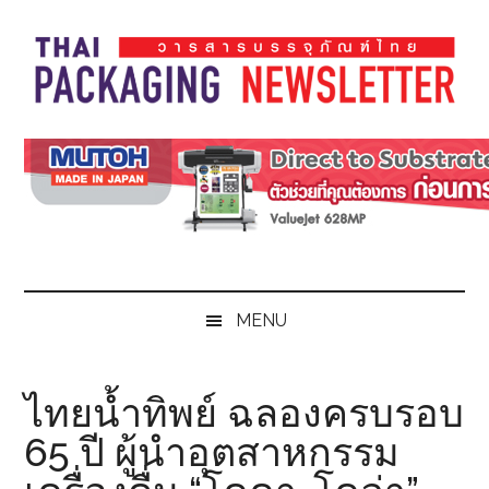
Skip
Skip
Skip
Skip
to
to
to
to
main
secondary
primary
footer
content
menu
sidebar
Thai
Thai
Pack
Pack
Magazine
Magazine
MENU
ไทยน้ำทิพย์ ฉลองครบรอบ
65 ปี ผู้นำอุตสาหกรรม