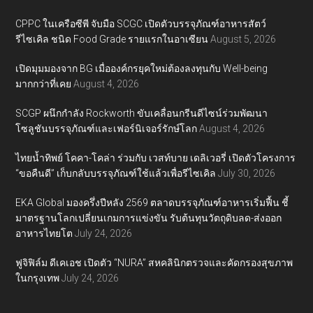
CPPC ในเครือซีพี จับมือ SCGC เปิดตัวบรรจุภัณฑ์อาหารสัตว์
รีไซเคิล ชนิด Food Grade รายแรกในอาเซียน
August 5, 2026
เปิดมุมมองจาก BG เมื่อองค์กรยุคใหม่ต้องลงทุนกับ Well-being
มากกว่าที่เคย
August 4, 2026
SCGP ผนึกกำลัง Rockworth ขับเคลื่อนกรีนดีไซน์ร่วมพัฒนา
โซลูชันบรรจุภัณฑ์และเฟอร์นิเจอร์รักษ์โลก
August 4, 2026
ไทยน้ำทิพย์ โคคา-โคล่า ร่วมกับ เวสท์บาย เดลิเวอรี่ เปิดตัวโครงการ
“ขอคืนดี” เก็บกลับบรรจุภัณฑ์ใช้แล้วเพื่อรีไซเคิล
July 30, 2026
EKA Global มองครึ่งปีหลัง 2569 ตลาดบรรจุภัณฑ์อาหารเริ่มฟื้น ชี้
มาตรฐานโลกเปลี่ยนเกมการแข่งขัน รับต้นทุนวัตถุดิบลด-ส่งออก
อาหารไทยโต
July 24, 2026
ฟูจิฟิล์ม ดีเคเอช เปิดตัว “NURA” สหคลินิกตรวจและคัดกรองสุขภาพ
ในกรุงเทพ
July 24, 2026