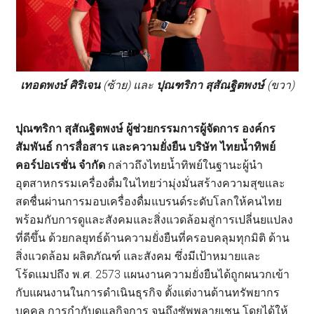
เทอดพงษ์ ศิริเจน
(ซ้าย) และ
ปุณฑริกา สุสัณฐิตพงษ์
(ขวา)
ปุณฑริกา สุสัณฐิตพงษ์ ผู้ช่วยกรรมการผู้จัดการ องค์กร
สัมพันธ์ การสื่อสาร และความยั่งยืน บริษัท ไทยน้ำทิพย์
คอร์ปอเรชั่น จำกัด
กล่าวถึงไทยน้ำทิพย์ในฐานะผู้นำ
อุตสาหกรรมเครื่องดื่มในไทยว่ามุ่งมั่นสร้างความสุขและ
สดชื่นผ่านการมอบเครื่องดื่มแบรนด์ระดับโลกให้คนไทย
พร้อมกับการดูและสังคมและสิ่งแวดล้อมสู่การเปลี่นยแปลง
ที่ดีขึ้น ด้วยกลยุทธ์ด้านความยั่งยืนที่ครอบคลุมทุกมิติ ด้าน
สิ่งแวดล้อม ผลิตภัณฑ์ และสังคม ซึ่งมีเป้าหมายและ
โร้ดแมปถึง พ.ศ. 2573 แผนงานความยั่งยืนได้ถูกผนวกเข้า
กับแผนงานในการดำเนินธุรกิจ ตั้งแต่งานด้านทรัพยากร
บุคคล การกำกับดูแลกิจการ จนถึงซัพพลายเชน โดยได้ให้