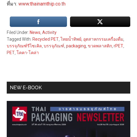
ที่มา:
www.thainamthip.co.th
Filed Under:
News
,
Activity
Tagged With:
Recycled PET
,
ไทยน้ำทิพย์
,
อุตสาหกรรมเครื่องดื่ม
,
บรรจุภัณฑ์รีไซเคิล
,
บรรจุภัณฑ์
,
packaging
,
ขวดพลาสติก
,
rPET
,
PET
,
โคคา-โคล่า
Primary
NEW E-BOOK
Sidebar