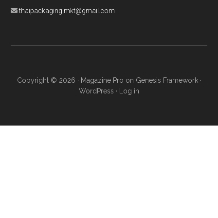
thaipackaging.mkt@gmail.com
Copyright © 2026 ·
Magazine Pro
on
Genesis Framework
·
WordPress
·
Log in