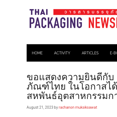
Skip
Skip
Skip
Skip
to
to
to
to
main
secondary
primary
footer
content
menu
sidebar
Thai
Thai
Pack
Pack
Magazine
HOME
ACTIVITY
ARTICLES
E-B
Magazine
ขอแสดงความยินดีกับ
ภัณฑ์ไทย ในโอกาสได
สหพันธ์อุตสาหกรรมกา
August 21, 2023
by
rachanon muksiksawat