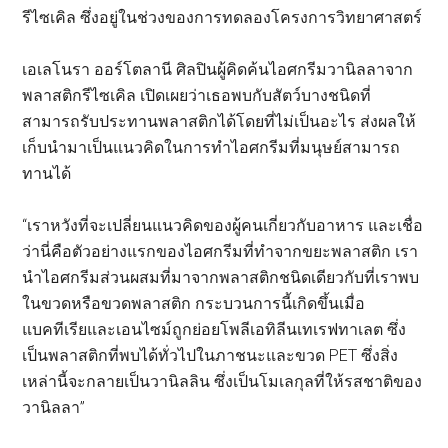
รีไซเคิล ซึ่งอยู่ในช่วงของการทดลองโครงการวิทยาศาสตร์
เอเลโนรา ออร์โตลานี ศิลปินผู้คิดค้นไอศกรีมวานิลลาจาก
พลาสติกรีไซเคิล เปิดเผยว่าเธอพบกับสัตว์บางชนิดที่
สามารถรับประทานพลาสติกได้โดยที่ไม่เป็นอะไร ส่งผลให้
เก็บนำมาเป็นแนวคิดในการทำไอศกรีมที่มนุษย์สามารถ
ทานได้
“เราหวังที่จะเปลี่ยนแนวคิดของผู้คนเกี่ยวกับอาหาร และเชื่อ
ว่านี่คือตัวอย่างแรกของไอศกรีมที่ทำจากขยะพลาสติก เรา
นำไอศกรีมส่วนผสมที่มาจากพลาสติกชนิดเดียวกับที่เราพบ
ในขวดหรือขวดพลาสติก กระบวนการนี้เกิดขึ้นเมื่อ
แบคทีเรียและเอนไซม์ถูกย่อยโพลีเอทิลีนเทเรฟทาเลต ซึ่ง
เป็นพลาสติกที่พบได้ทั่วไปในภาชนะและขวด PET ซึ่งสิ่ง
เหล่านี้จะกลายเป็นวานิลลิน ซึ่งเป็นโมเลกุลที่ให้รสชาติของ
วานิลลา”