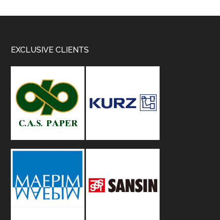
Footer
EXCLUSIVE CLIENTS