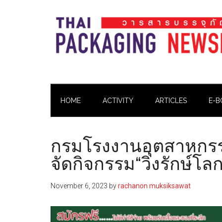
Skip
Skip
Skip
Skip
to
to
to
to
main
secondary
primary
footer
content
menu
sidebar
Thai
Thai
Pack
Pack
Magazine
HOME
ACTIVITY
ARTICLES
E-B
Magazine
กรมโรงงานอุตสาหกรรม
จัดกิจกรรม“วิ่งรักษ์โลก
November 6, 2023
by
rachanon muksiksawat