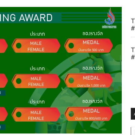
T
#
T
#