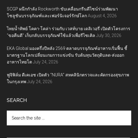
SCGP ผนึกกำลัง Rockworth ขับเคลื่อนกรีนดีไซน์ร่วมพัฒนา
โซลูชันบรรจุภัณฑ์และเฟอร์นิเจอร์รักษ์โลก
August 4, 2026
ไทยน้ำทิพย์ โคคา-โคล่า ร่วมกับ เวสท์บาย เดลิเวอรี่ เปิดตัวโครงการ
“ขอคืนดี” เก็บกลับบรรจุภัณฑ์ใช้แล้วเพื่อรีไซเคิล
July 30, 2026
EKA Global มองครึ่งปีหลัง 2569 ตลาดบรรจุภัณฑ์อาหารเริ่มฟื้น ชี้
มาตรฐานโลกเปลี่ยนเกมการแข่งขัน รับต้นทุนวัตถุดิบลด-ส่งออก
อาหารไทยโต
July 24, 2026
ฟูจิฟิล์ม ดีเคเอช เปิดตัว “NURA” สหคลินิกตรวจและคัดกรองสุขภาพ
ในกรุงเทพ
July 24, 2026
SEARCH
Search
the
site
...