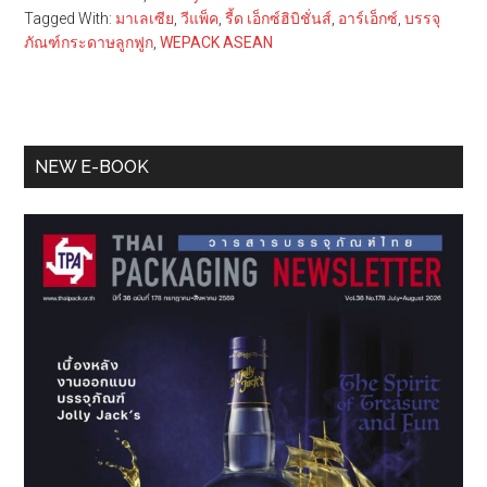
Tagged With:
มาเลเซีย
,
วีแพ็ค
,
รี้ด เอ็กซ์ฮิบิชั่นส์
,
อาร์เอ็กซ์
,
บรรจุ
ภัณฑ์กระดาษลูกฟูก
,
WEPACK ASEAN
Primary
NEW E-BOOK
Sidebar