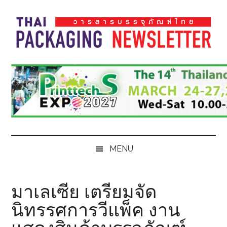
Skip
Skip
Skip
Skip
to
to
to
to
main
secondary
primary
footer
content
menu
sidebar
Thai
Thai
Pack
Pack
Magazine
Magazine
MENU
มาเลเซีย เตรียมจัด
นิทรรศการวีแพ็ค งาน