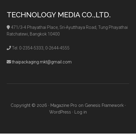
TECHNOLOGY MEDIA CO.,LTD.
471/3-4 Phayathai Place, Sri-Ayutthaya Road, Tung Phayathai
Ratchatewi, Bangkok 10400
Tel. 0-2354-5333, 0-2644-4555
thaipackaging.mkt@gmail.com
Copyright © 2026 ·
Magazine Pro
on
Genesis Framework
·
WordPress
·
Log in