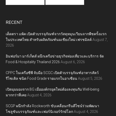
RECENT
เต็ดตรา แพ้ค เปิดตัวบรรจุภัณฑ์จากวัสดุหมุนเวียนจากพืชครั้งแรก
ในประเทศไทย สำหรับผลิตภัณฑ์นมเชียงใหม่ เฟรชมิลค์
August 7,
2026
อินฟอร์มา มาร์เก็ตส์ ผนึกเครือข่ายธุรกิจท่องเที่ยวและบริการ จัด
Food & Hospitality Thailand 2026
August 6, 2026
CPPC ในเครือซีพี จับมือ SCGC เปิดตัวบรรจุภัณฑ์อาหารสัตว์
รีไซเคิล ชนิด Food Grade รายแรกในอาเซียน
August 5, 2026
เปิดมุมมองจาก BG เมื่อองค์กรยุคใหม่ต้องลงทุนกับ Well-being
มากกว่าที่เคย
August 4, 2026
SCGP ผนึกกำลัง Rockworth ขับเคลื่อนกรีนดีไซน์ร่วมพัฒนา
โซลูชันบรรจุภัณฑ์และเฟอร์นิเจอร์รักษ์โลก
August 4, 2026