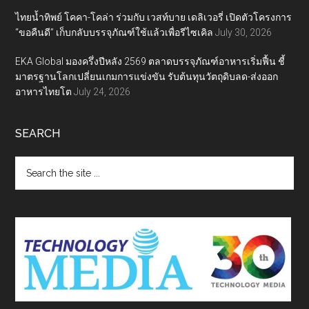
ไทยน้ำทิพย์ โคคา-โคล่า ร่วมกับ เวสท์บาย เดลิเวอรี่ เปิดตัวโครงการ
“ขอคืนดี” เก็บกลับบรรจุภัณฑ์ใช้แล้วเพื่อรีไซเคิล
July 30, 2026
EKA Global มองครึ่งปีหลัง 2569 ตลาดบรรจุภัณฑ์อาหารเริ่มฟื้น ชี้
มาตรฐานโลกเปลี่ยนเกมการแข่งขัน รับต้นทุนวัตถุดิบลด-ส่งออก
อาหารไทยโต
July 24, 2026
SEARCH
Search
the
site
...