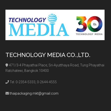
site
...
TECHNOLOGY MEDIA CO.,LTD.
471/3-4 Phayathai Place, Sri-Ayutthaya Road, Tung Phayathai
Ratchatewi, Bangkok 10400
Tel. 0-2354-5333, 0-2644-4555
thaipackaging.mkt@gmail.com