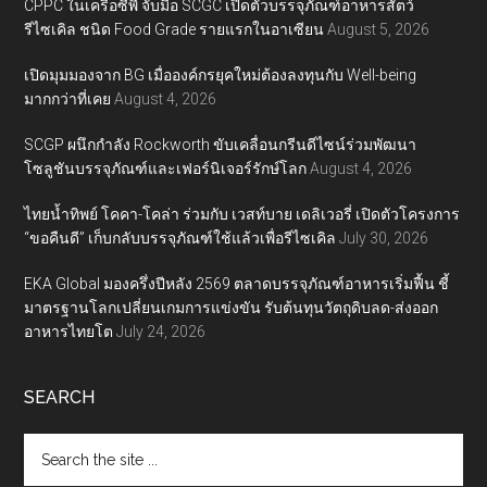
CPPC ในเครือซีพี จับมือ SCGC เปิดตัวบรรจุภัณฑ์อาหารสัตว์
รีไซเคิล ชนิด Food Grade รายแรกในอาเซียน
August 5, 2026
เปิดมุมมองจาก BG เมื่อองค์กรยุคใหม่ต้องลงทุนกับ Well-being
มากกว่าที่เคย
August 4, 2026
SCGP ผนึกกำลัง Rockworth ขับเคลื่อนกรีนดีไซน์ร่วมพัฒนา
โซลูชันบรรจุภัณฑ์และเฟอร์นิเจอร์รักษ์โลก
August 4, 2026
ไทยน้ำทิพย์ โคคา-โคล่า ร่วมกับ เวสท์บาย เดลิเวอรี่ เปิดตัวโครงการ
“ขอคืนดี” เก็บกลับบรรจุภัณฑ์ใช้แล้วเพื่อรีไซเคิล
July 30, 2026
EKA Global มองครึ่งปีหลัง 2569 ตลาดบรรจุภัณฑ์อาหารเริ่มฟื้น ชี้
มาตรฐานโลกเปลี่ยนเกมการแข่งขัน รับต้นทุนวัตถุดิบลด-ส่งออก
อาหารไทยโต
July 24, 2026
SEARCH
Search
the