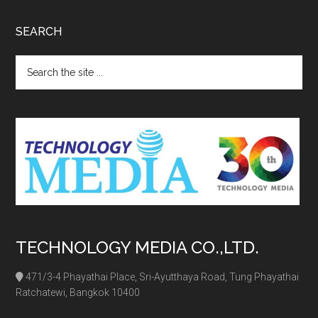
SEARCH
Search
the
site
...
TECHNOLOGY MEDIA CO.,LTD.
471/3-4 Phayathai Place, Sri-Ayutthaya Road, Tung Phayathai
Ratchatewi, Bangkok 10400