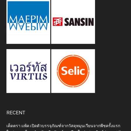
RECENT
เต็ดตรา แพ้ค เปิดตัวบรรจุภัณฑ์จากวัสดุหมุนเวียนจากพืชครั้งแรก