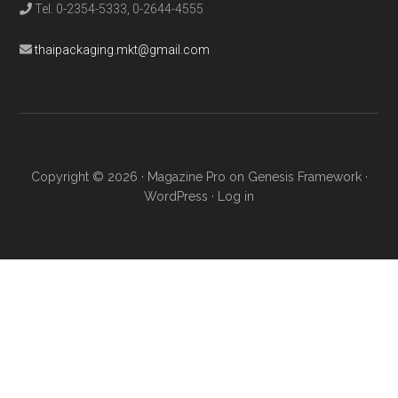
Tel. 0-2354-5333, 0-2644-4555
thaipackaging.mkt@gmail.com
Copyright © 2026 ·
Magazine Pro
on
Genesis Framework
·
WordPress
·
Log in