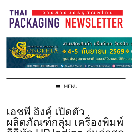
Skip
Skip
Skip
Skip
to
to
to
to
main
secondary
primary
footer
content
menu
sidebar
Thai
Thai
Pack
Pack
Magazine
Magazine
MENU
เอชพี อิงค์ เปิดตัว
ผลิตภัณฑ์กลุ่ม เครื่องพิมพ์