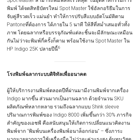
Spot Master สามารถพิมพ์สีที่เร็วที่สุด
ในอุตสาหกรรมการ
พิมพ์ ได้จดสิทธิบัตรใหม่ Spot Master ใช้อัลกอริธึมในการ
จับคู่สีรวดเร็ว แม่นยำ ทำให้การปรับสีแบบอัตโนมัติตาม
Pantoneที่ต้องการ ได้ภายใน 5 นาที ให้สีที่สม่ำเสมอทั่วทั้ง
ภาพ โดยฉลากหรือบรรจุภัณฑ์แต่ละชิ้นจะมีลักษณะเหมือน
กันไม่ว่าจะพิมพ์กี่ครั้งก็ตาม พร้อมใช้งาน Spot Master ใน
6
HP Indigo 25K ปลายปีนี้
โรงพิมพ์ฉลากระบบดิจิทัลเพื่ออนาคต
ผู้ให้บริการงานพิมพ์ตลอดปีที่ผ่านมามีงานพิมพ์จากเครื่อง
Indigo มากขึ้น ส่วนมากเป็นงานฉลาก ด้วยจำนวน SKU
ผลิตภัณฑ์หลากหลาย รวมถึงฉลากแบบ Shink sleeve
ปริมาณการพิมพ์ของ Indigo 8000 เพิ่มขึ้นกว่า 30% ภารกิจ
สำคัญของเอชพี คือสนับสนุนให้เกิดการเปลี่ยนแนวคิดงาน
พิมพ์จาก “พิมพ์บนเครื่องพิมพ์อนาล็อกก่อน” – ซึ่งภาระ
มากมายจากการใช้เครื่องมือ ไม่ว่าจะค่าแรงสูง ต้นทุนวัสดุ