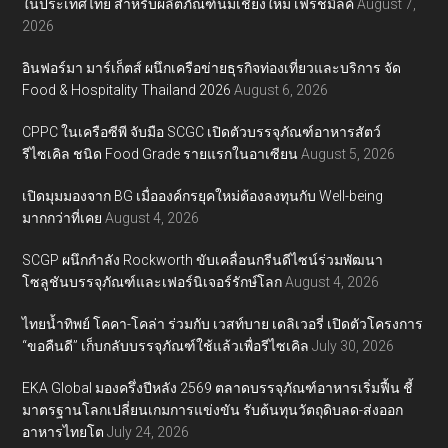
ในประเทศไทย สำหรับผลิตภัณฑ์นมเชียงใหม่ เฟรชมิลค์
August 7,
2026
อินฟอร์มา มาร์เก็ตส์ ผนึกเครือข่ายธุรกิจท่องเที่ยวและบริการ จัด
Food & Hospitality Thailand 2026
August 6, 2026
CPPC ในเครือซีพี จับมือ SCGC เปิดตัวบรรจุภัณฑ์อาหารสัตว์
รีไซเคิล ชนิด Food Grade รายแรกในอาเซียน
August 5, 2026
เปิดมุมมองจาก BG เมื่อองค์กรยุคใหม่ต้องลงทุนกับ Well-being
มากกว่าที่เคย
August 4, 2026
SCGP ผนึกกำลัง Rockworth ขับเคลื่อนกรีนดีไซน์ร่วมพัฒนา
โซลูชันบรรจุภัณฑ์และเฟอร์นิเจอร์รักษ์โลก
August 4, 2026
ไทยน้ำทิพย์ โคคา-โคล่า ร่วมกับ เวสท์บาย เดลิเวอรี่ เปิดตัวโครงการ
“ขอคืนดี” เก็บกลับบรรจุภัณฑ์ใช้แล้วเพื่อรีไซเคิล
July 30, 2026
EKA Global มองครึ่งปีหลัง 2569 ตลาดบรรจุภัณฑ์อาหารเริ่มฟื้น ชี้
มาตรฐานโลกเปลี่ยนเกมการแข่งขัน รับต้นทุนวัตถุดิบลด-ส่งออก
อาหารไทยโต
July 24, 2026