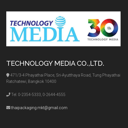
site
...
TECHNOLOGY MEDIA CO.,LTD.
471/3-4 Phayathai Place, Sri-Ayutthaya Road, Tung Phayathai
Ratchatewi, Bangkok 10400
Tel. 0-2354-5333, 0-2644-4555
thaipackaging.mkt@gmail.com