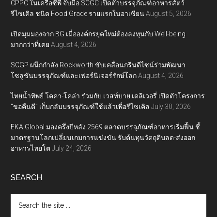
CPPC ในเครือซีพี จับมือ SCGC เปิดตัวบรรจุภัณฑ์อาหารสัตว์
รีไซเคิล ชนิด Food Grade รายแรกในอาเซียน
August 5, 2026
เปิดมุมมองจาก BG เมื่อองค์กรยุคใหม่ต้องลงทุนกับ Well-being
มากกว่าที่เคย
August 4, 2026
SCGP ผนึกกำลัง Rockworth ขับเคลื่อนกรีนดีไซน์ร่วมพัฒนา
โซลูชันบรรจุภัณฑ์และเฟอร์นิเจอร์รักษ์โลก
August 4, 2026
ไทยน้ำทิพย์ โคคา-โคล่า ร่วมกับ เวสท์บาย เดลิเวอรี่ เปิดตัวโครงการ
“ขอคืนดี” เก็บกลับบรรจุภัณฑ์ใช้แล้วเพื่อรีไซเคิล
July 30, 2026
EKA Global มองครึ่งปีหลัง 2569 ตลาดบรรจุภัณฑ์อาหารเริ่มฟื้น ชี้
มาตรฐานโลกเปลี่ยนเกมการแข่งขัน รับต้นทุนวัตถุดิบลด-ส่งออก
อาหารไทยโต
July 24, 2026
SEARCH
Search
the