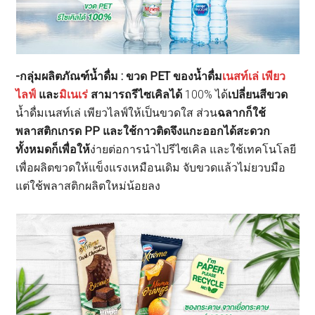
-กลุ่มผลิตภัณฑ์น้ำดื่ม : ขวด PET ของน้ำดื่ม
เนสท์เล่ เพียว
ไลฟ์
และ
มิเนเร่
สามารถรีไซเคิลได้
100% ได้
เปลี่ยนสีขวด
น้ำดื่มเนสท์เล่ เพียวไลฟ์ให้เป็นขวดใส ส่วน
ฉลากก็ใช้
พลาสติกเกรด PP และใช้กาวติดจึงแกะออกได้สะดวก
ทั้งหมดก็เพื่อให้
ง่ายต่อการนำไปรีไซเคิล และใช้เทคโนโลยี
เพื่อผลิตขวดให้แข็งแรงเหมือนเดิม จับขวดแล้วไม่ยวบมือ
แต่ใช้พลาสติกผลิตใหม่น้อยลง