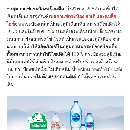
–
กลุ่มกาแฟกระป๋องพร้อมดื่ม :
ในปี พ.ศ. 2562 เนสท์เล่ได้
เริ่มเปลี่ยนบรรจุภัณฑ์
เนสกาแฟกระป๋อง ลาเต้ และแบล็ก
ไอซ์
จากกระป๋องเหล็กเป็นอะลูมิเนียมที่สามารถรีไซเคิลได้
100% และในปี พ.ศ. 2563 เนสท์เล่จะเดินหน้าเปลี่ยนกระป๋อ
งเนสกาแฟ เอสเพรสโซ่ โรสต์ เป็นกระป๋องอะลูมิเนียม จาก
นโยบายนี้ทำ
ให้ผลิตภัณฑ์ในกลุ่มกาแฟกระป๋องพร้อมดื่ม
ทั้งหมดสามารถนำไปรีไซเคิลได้
100 % กระป๋องอะลูมิเนียม
นี้มีคุณสมบัติที่เย็นเร็ว จึงเหมาะสำหรับประเทศเมืองร้อน
และกระป๋องชนิดนี้จะไม่เกิดสนิม น้ำหนักเบาลงทำให้ขนส่ง
ได้มากขึ้น และ
ไม่ต้องเขย่าก่อนดื่ม
ก็ยังได้้รสชาติเหมือน
เดิม