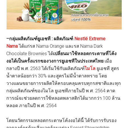
–
กลุ่มผลิตภัณฑ์ยูเอชที
:
ผลิตภัณฑ์
Nestlé Extreme
Nama
ได้แก่รส Nama Orange และรส Nama Dark
Chocolate Brownies ได้
เปลี่ยนมาใช้หลอดกระดาษที่โค้ง
งอได้เป็นครั้งแรกของวงการยูเอชทีในประเทศไทย
เมื่อ
กลางปี พ.ศ. 2563 ได้เริ่มใช้กับผลิตภัณฑ์
ไมโล
ยูเอชที สูตร
น้ำตาลน้อยกว่า 30% และสูตรไม่มีน้ำตาลทราย โดย
วางแผนขยายการรผลิตให้ครอบคลุมครบทุกรสชาติและทุก
กลุ่มผลิตภัณฑ์ของไมโล ยูเอชทีภายในปี พ.ศ. 2564 คาด
การณ์จะช่วยลดการใช้หลอดพลาสติกได้มากกว่า 100 ล้าน
หลอด ภายในปี พ.ศ. 2564
โดยนวัตกรรมหลอดกระดาษโค้งงอได้นี้ ได้รับการรับรอง
จากองค์กรด้านสิ่งแวดล้อมอย่าง Forest Stewardship