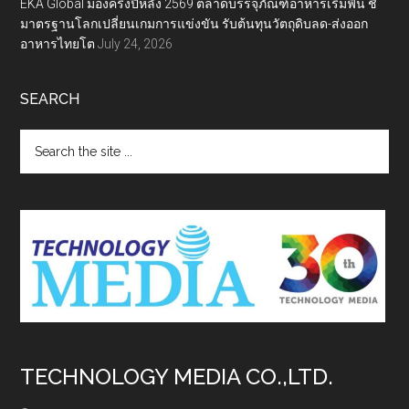
EKA Global มองครึ่งปีหลัง 2569 ตลาดบรรจุภัณฑ์อาหารเริ่มฟื้น ชี้
มาตรฐานโลกเปลี่ยนเกมการแข่งขัน รับต้นทุนวัตถุดิบลด-ส่งออก
อาหารไทยโต
July 24, 2026
SEARCH
Search
the
site
...
TECHNOLOGY MEDIA CO.,LTD.