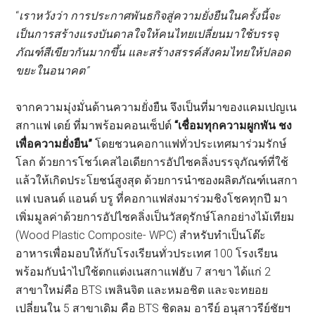
“
เราหวังว่า การประกาศพันธกิจสู่ความยั่งยืนในครั้งนี้จะ
เป็นการสร้างแรงบันดาลใจให้คนไทยเปลี่ยนมาใช้บรรจุ
ภัณฑ์สีเขียวกันมากขึ้น และสร้างสรรค์สังคมไทยให้ปลอด
ขยะในอนาคต”
จากความมุ่งมั่นด้านความยั่งยืน จึงเป็นที่มาของแคมเปญเน
สกาแฟ เดย์ ที่มาพร้อมคอนเซ็ปต์
“เชื่อมทุกความผูกพัน ชง
เพื่อความยั่งยืน”
โดยชวนคอกาแฟทั่วประเทศมาร่วมรักษ์
โลก ด้วยการโชว์เคสไอเดียการอัปไซคลิ่งบรรจุภัณฑ์ที่ใช้
แล้วให้เกิดประโยชน์สูงสุด ด้วยการนำซองผลิตภัณฑ์เนสกา
แฟ เบลนด์ แอนด์ บรู ที่คอกาแฟส่งมาร่วมชิงโชคทุกปี มา
เพิ่มมูลค่าด้วยการอัปไซคลิ่งเป็นวัสดุรักษ์โลกอย่างไม้เทียม
(Wood Plastic Composite- WPC) สำหรับทำเป็นโต๊ะ
อาหารเพื่อมอบให้กับโรงเรียนทั่วประเทศ 100 โรงเรียน
พร้อมกับนำไปใช้ตกแต่งเนสกาแฟฮับ 7 สาขา ได้แก่ 2
สาขาใหม่คือ BTS เพลินจิต และหมอชิต และจะทยอย
เปลี่ยนใน 5 สาขาเดิม คือ BTS ชิดลม อารีย์ อนุสาวรีย์ชัยฯ