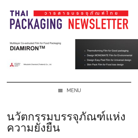
Skip
Skip
Skip
Skip
to
to
to
to
main
secondary
primary
footer
content
menu
sidebar
Thai
Thai
Pack
Pack
Magazine
Magazine
MENU
นวัตกรรมบรรจุภัณฑ์แห่ง
ความยั่งยืน