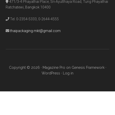
471/3-4 Phayathai Place, Sri-Ayutthaya Road, Tung Phayathai
Ratchatewi, Bangkok 10400
Tel. 0-2354-5333, 0-2644-4555
thaipackaging.mkt@gmail.com
Copyright © 2026 ·
Magazine Pro
on
Genesis Framework
·
WordPress
·
Log in