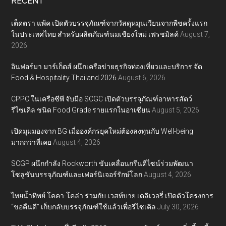
RECENT
เต็ดตรา แพ้ค เปิดตัวบรรจุภัณฑ์จากวัสดุหมุนเวียนจากพืชครั้งแรก
ในประเทศไทย สำหรับผลิตภัณฑ์นมเชียงใหม่ เฟรชมิลค์
August 7,
2026
อินฟอร์มา มาร์เก็ตส์ ผนึกเครือข่ายธุรกิจท่องเที่ยวและบริการ จัด
Food & Hospitality Thailand 2026
August 6, 2026
CPPC ในเครือซีพี จับมือ SCGC เปิดตัวบรรจุภัณฑ์อาหารสัตว์
รีไซเคิล ชนิด Food Grade รายแรกในอาเซียน
August 5, 2026
เปิดมุมมองจาก BG เมื่อองค์กรยุคใหม่ต้องลงทุนกับ Well-being
มากกว่าที่เคย
August 4, 2026
SCGP ผนึกกำลัง Rockworth ขับเคลื่อนกรีนดีไซน์ร่วมพัฒนา
โซลูชันบรรจุภัณฑ์และเฟอร์นิเจอร์รักษ์โลก
August 4, 2026
ไทยน้ำทิพย์ โคคา-โคล่า ร่วมกับ เวสท์บาย เดลิเวอรี่ เปิดตัวโครงการ
“ขอคืนดี” เก็บกลับบรรจุภัณฑ์ใช้แล้วเพื่อรีไซเคิล
July 30, 2026