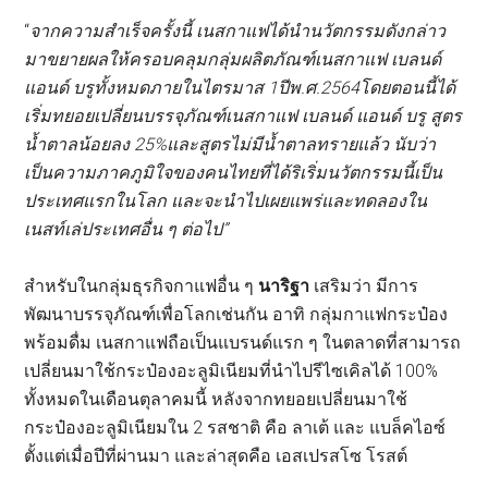
“
จากความสำเร็จครั้งนี้ เนสกาแฟได้นำนวัตกรรมดังกล่าว
มา
ขยายผลให้ครอบคลุมกลุ่มผลิตภัณฑ์เนสกาแฟ เบลนด์
แอนด์ บรู
ทั้งหม
ด
ภายในไตรมาส
1
ปี
พ
.
ศ
.
2564
โดยตอนนี้ได้
เริ่มทยอยเปลี่ยนบรรจุภัณฑ์เนสกาแฟ เบลนด์ แอนด์ บรู สูตร
น้ำตาลน้อยลง
25%
และสูตรไม่มีน้ำตาลทรายแล้ว นับว่า
เป็นความภาคภูมิใจของคนไทยที่ได้ริเริ่
ม
นวัตกรรมนี้เป็น
ประเทศแรกในโลก และจะนำไปเผยแพร่และทดลองใน
เนสท์เล่ประเทศอื่น ๆ ต่อไป
”
สำหรับในกลุ่มธุรกิจกาแฟอื่น ๆ
นาริฐา
เสริมว่า มีการ
พัฒนาบรรจุภัณฑ์เพื่อโลกเช่นกัน อาทิ กลุ่มกาแฟกระป๋อง
พร้อมดื่ม เนสกาแฟถือเป็นแบรนด์แรก ๆ ในตลาดที่สามารถ
เปลี่ยนมาใช้กระป๋องอะลูมิเนียมที่นำไปรีไซเคิลได้ 100%
ทั้งหมดในเดือนตุลาคมนี้ หลังจากทยอยเปลี่ยนมาใช้
กระป๋องอะลูมิเนียมใน 2 รสชาติ คือ ลาเต้ และ แบล็คไอซ์
ตั้งแต่เมื่อปีที่ผ่านมา และล่าสุดคือ เอสเปรสโซ โรสต์