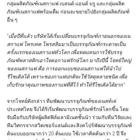
กลุ่มผลิตภัณฑ์เนสกาแฟ เบลนด์ แอนด์ บรู และกลุ่มผลิต
ภัณฑ์เนสกาแฟพร้อมดื่ม ก่อนจะขยายไปยังกลุ่มผลิตภัณฑ์
อื่น ๆ
“
เมื่อปีที่แล้ว บริษัทได้เริ่มเปลี่ยนบรรจุภัณฑ์ภายนอกของเน
สกาแฟ โพรเทค โพรสลิม
มาเป็นบรรจุภัณฑ์กระดาษเป็น
ครั้งแรกของเนสกาแฟทั่วโลก เพื่อทดแทนการใช้บรรจุ
ภัณฑ์พลาสติกเอาใจคอกาแฟรักษ์โลก มาถึงปีนี้ โจทย์ใหญ่
ของเนสกาแฟ คือ การออกแบบซองเนสกาแฟให้นำไป
รีไซเคิลได้ เพราะซองกาแฟปกติจะใช้วัสดุหลายชนิด เพื่อ
เก็บรักษาคุณภาพของกาแฟที่ดีไว้ ทำให้รีไซเคิลได้ยาก
”
จากโจทย์ดังกล่าว ทีมพัฒนาบรรจุภัณฑ์ของเนสท์เล่
ประเทศไทย จึงได้ริเริ่มพัฒนาบรรจุภัณฑ์รักษ์โลกขึ้น โดย
จับมือกับบริษัทผู้ผลิตฟิล์มลามิเนตชั้นนำ ร่วมกับทีมวิจัยและ
ทีมวิศกรจากสวิตเซอร์แลนด์และสิงคโปร์พัฒนาบรรจุภัณฑ์
ต้นแบบออกมากว่า 20 ต้นแบบ ใช้เวลาคิดค้นกว่า 2 ปี จึง