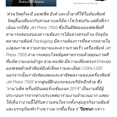
ปิยชนก ศิริมัลคละ
“ส่วนวัสดุก็จะมี ออฟเซ็ต อิงค์ และน้ำยาที่ใช้ในห้องพิมพ์
วัสดุสิ้นเปลืองกกับส่วนลาเบลก็มีมาโชว์เช่นกัน แต่สิ่งที่เรา
เน้นมากก็คือ Jet Press 750S ซึ่งเป็นดิจิตอลออฟฟเซ็ตที่
สามารถตอบสนองความต้องการได้อย่างครบถ้วน ปัจจุบัน
ตลาดงานพิมพ์ Packaging มีความต้องการที่หลากหลายใน
แง่คุณภาพ ความสวยงามและความรวดเร็ว เครื่องพิมพ์ Jet
Press 750S สามารถตอบโจทย์อุตสาหกรรมด้วยคุณภาพสี
ที่มห้ความแม่นยำสูง สวย คมชัด มีความเที่ยงตรงกว่าระบบ
ออฟเซตด้วยหัวพิมพ์อิงค์เจ็ทความละเอียด 1200×1200
นอกจากนั้นเรายังจัดแสดงและสาธิตผลงานของเครื่องพิมพ์
Jet Press 750S จากศูนย์ฝึกอบรมของบริษัทอีกด้วย ซึ่ง
“งาน
“แพ็ค พริ้นท์อินเตอร์เนชั่นแนล 2019”
เป็นงานที่มีผู้
ประกอบการจากต่างประเทศมาร่วมงานจำนวนมาก แสดง
ให้เห็นว่างานนี้ได้รับความสนใจจากทั้งกลุ่มธุรกิจงานพิมพ์
และบรรจุภัณฑ์กว้างขวางมากขึ้นเรื่อย ๆ
”
ปิยชนก
กล่าว