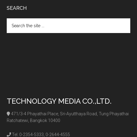
SEARCH
Search
the
site
...
TECHNOLOGY MEDIA CO.,LTD.
471/3-4 Phayathai Place, Sri-Ayutthaya Road, Tung Phayathai
Ratchatewi, Bangkok 10400
Tel. 0-2354-5333, 0-2644-4555