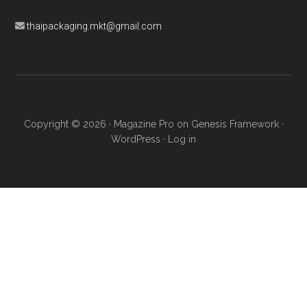
thaipackaging.mkt@gmail.com
Copyright © 2026 ·
Magazine Pro
on
Genesis Framework
·
WordPress
·
Log in