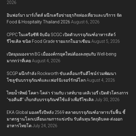
2026
อินฟอร์มา มาร์เก็ตส์ ผนึกเครือข่ายธุรกิจท่องเที่ยวและบริการ จัด
Food & Hospitality Thailand 2026
August 6, 2026
CPPC ในเครือซีพี จับมือ SCGC เปิดตัวบรรจุภัณฑ์อาหารสัตว์
รีไซเคิล ชนิด Food Grade รายแรกในอาเซียน
August 5, 2026
เปิดมุมมองจาก BG เมื่อองค์กรยุคใหม่ต้องลงทุนกับ Well-being
มากกว่าที่เคย
August 4, 2026
SCGP ผนึกกำลัง Rockworth ขับเคลื่อนกรีนดีไซน์ร่วมพัฒนา
โซลูชันบรรจุภัณฑ์และเฟอร์นิเจอร์รักษ์โลก
August 4, 2026
ไทยน้ำทิพย์ โคคา-โคล่า ร่วมกับ เวสท์บาย เดลิเวอรี่ เปิดตัวโครงการ
“ขอคืนดี” เก็บกลับบรรจุภัณฑ์ใช้แล้วเพื่อรีไซเคิล
July 30, 2026
EKA Global มองครึ่งปีหลัง 2569 ตลาดบรรจุภัณฑ์อาหารเริ่มฟื้น ชี้
มาตรฐานโลกเปลี่ยนเกมการแข่งขัน รับต้นทุนวัตถุดิบลด-ส่งออก
อาหารไทยโต
July 24, 2026