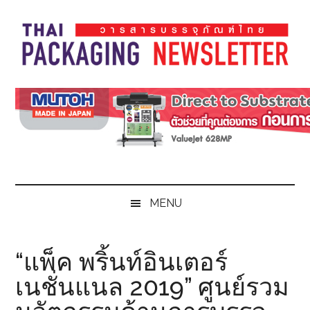
Skip
Skip
Skip
Skip
to
to
to
to
main
secondary
primary
footer
content
menu
sidebar
Thai
Thai
Pack
Pack
Magazine
Magazine
MENU
“แพ็ค พริ้นท์อินเตอร์
เนชั่นแนล 2019” ศูนย์รวม