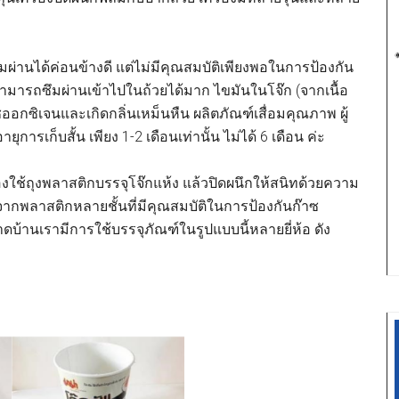
ผ่านได้ค่อนข้างดี แต่ไม่มีคุณสมบัติเพียงพอในการป้องกัน
มารถซึมผ่านเข้าไปในถ้วยได้มาก ไขมันในโจ๊ก (จากเนื้อ
าซออกซิเจนและเกิดกลิ่นเหม็นหืน ผลิตภัณฑ์เสื่อมคุณภาพ ผู้
ุการเก็บสั้น เพียง 1-2 เดือนเท่านั้น ไม่ได้ 6 เดือน ค่ะ
องใช้ถุงพลาสติกบรรจุโจ๊กแห้ง แล้วปิดผนึกให้สนิทด้วยความ
ำจากพลาสติกหลายชั้นที่มีคุณสมบัติในการป้องกันก๊าซ
ดบ้านเรามีการใช้บรรจุภัณฑ์ในรูปแบบนี้หลายยี่ห้อ ดัง