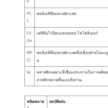
P
PE
พอลิเอทิลีนเทเรฟทาเลต
T
EV
เอทิลีนไวนิลแอลกอฮอล โคโพลิเมอร์
OH
MP
พอลิเอทิลีนเทเรฟทาเลตที่เคลือบด้วยไออะลูม
ET
ม
tie
พลาสติกเฉพาะที่เชื่อมประสานในการผลิตแ
ลาสติกหลายชั้นแบบรีดร่วม
ชนิดพลาส
สมบัติเด่น