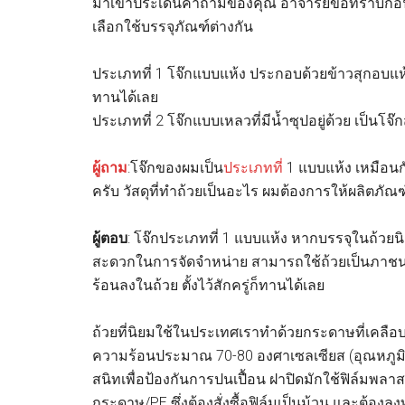
มาเข้าประเด็นคำถามของคุณ อาจารย์ขอทราบก่อ
เลือกใช้บรรจุภัณฑ์ต่างกัน
ประเภทที่ 1 โจ๊กแบบแห้ง ประกอบด้วยข้าวสุกอบแห้ง ไก่
ทานได้เลย
ประเภทที่ 2 โจ๊กแบบเหลวที่มีน้ำซุปอยู่ด้วย เป็นโ
ผู้ถาม
:โจ๊กของผมเป็น
ประเภทที่
1 แบบแห้ง เหมือนกั
ครับ วัสดุที่ทำถ้วยเป็นอะไร ผมต้องการให้ผลิตภัณฑ์
ผู้ตอบ
: โจ๊กประเภทที่ 1 แบบแห้ง หากบรรจุในถ้วยนิ
สะดวกในการจัดจำหน่าย สามารถใช้ถ้วยเป็นภาชนะบ
ร้อนลงในถ้วย ตั้งไว้สักครู่ก็ทานได้เลย
ถ้วยที่นิยมใช้ในประเทศเราทำด้วยกระดาษที่เคลือบ
ความร้อนประมาณ 70-80 องศาเซลเซียส (อุณหภูมิของ
สนิทเพื่อป้องกันการปนเปื้อน ฝาปิดมักใช้ฟิล์มพลา
กระดาษ/PE ซึ่งต้องสั่งซื้อฟิล์มเป็นม้วน และต้องล