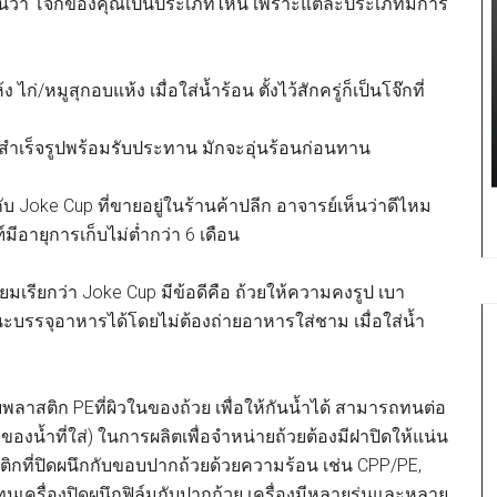
นว่า
โจ๊กของคุณเป็นประเภทไหน เพราะแต่ละประเภทมีการ
/หมูสุกอบแห้ง เมื่อใส่น้ำร้อน ตั้งไว้สักครู่ก็เป็นโจ๊กที่
จ๊กสำเร็จรูปพร้อมรับประทาน มักจะอุ่นร้อนก่อนทาน
บ Joke Cup ที่ขายอยู่ในร้านค้าปลีก อาจารย์เห็นว่าดีไหม
มีอายุการเก็บไม่ต่ำกว่า 6 เดือน
ยมเรียกว่า Joke Cup มีข้อดีคือ ถ้วยให้ความคงรูป เบา
รรจุอาหารได้โดยไม่ต้องถ่ายอาหารใส่ชาม เมื่อใส่น้ำ
พลาสติก PEที่ผิวในของถ้วย เพื่อให้กันน้ำได้ สามารถทนต่อ
น้ำที่ใส่) ในการผลิตเพื่อจำหน่ายถ้วยต้องมีฝาปิดให้แน่น
สติกที่ปิดผนึกกับขอบปากถ้วยด้วยความร้อน เช่น CPP/PE,
งทุนเครื่องปิดผนึกฟิล์มกับปากถ้วย เครื่องมีหลายรุ่นและหลาย