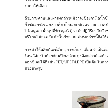
ราคาให้เลือก
ถ้วยกระดาษและฝาดังกล่าวแม้ว่าจะป้องกันไอน้ำซึม
ก๊าซออกซิเจน กล่าวคือ ก๊าซออกซิเจนจากอากาศสา
ไก่/หมูและน้ำซุปที่ข้าวดูดไว้) จะทำปฏิกิริยากับก๊
บริโภคไม่ยอมรับ ดังนั้นถ้วยและฝาดังกล่าวนี้จึงให้อาย
การทำให้ผลิตภัณฑ์มีอายุการเก็บ 6 เดือน จำเป็นต้
ร้อน ใส่ลงในถ้วยก่อนปิดฝาถ้วย ถุงดังกล่าวต้องท
ออกซิเจนได้ดี เช่น PET/MPET/LDPE เป็นต้น ในตลา
ตัวอย่างรูป