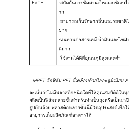
EVOH
-สกัดกั้นการซึมผ่านก๊าซออกซิเจนได
าก
-สามารถเก็บรักษากลิ่นและรสชาติได
มาก
-ทนทานต่อสารเคมี น้ำมันและไขมัน
ดีมาก
-ใช้งานได้ดีที่อุณหภูมิสูงและต่ำ
MPET คือฟิล์ม PET ที่เคลือบด้วยไออะลูมิเนียม
จะเห็นว่าไม่มีพลาสติกชนิดใดที่ให้คุณสมบัติดีในทุ
ผลิตเป็นฟิล์มหลายชั้นสำหรับทำเป็นถุงหรือเป็นฝาป
รูปเป็นถ้วย พลาสติกหลายชั้นนี้มีวัตถุประสงค์เพื่
อายุการเก็บผลิตภัณฑ์อาหารได้