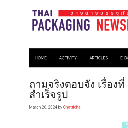
Skip
Skip
Skip
Skip
to
to
to
to
main
secondary
primary
footer
content
menu
sidebar
Thai
Thai
Pack
Pack
Magazine
HOME
ACTIVITY
ARTICLES
E-B
Magazine
ถามจริงตอบจัง เรื่องที
สำเร็จรูป
March 26, 2024
by
Chatticha