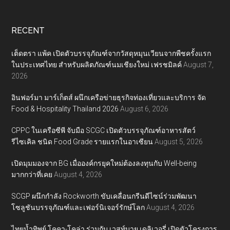
RECENT
เต็ดตรา แพ้ค เปิดตัวบรรจุภัณฑ์จากวัสดุหมุนเวียนจากพืชครั้งแรก
ในประเทศไทย สำหรับผลิตภัณฑ์นมเชียงใหม่ เฟรชมิลค์
August 7,
2026
อินฟอร์มา มาร์เก็ตส์ ผนึกเครือข่ายธุรกิจท่องเที่ยวและบริการ จัด
Food & Hospitality Thailand 2026
August 6, 2026
CPPC ในเครือซีพี จับมือ SCGC เปิดตัวบรรจุภัณฑ์อาหารสัตว์
รีไซเคิล ชนิด Food Grade รายแรกในอาเซียน
August 5, 2026
เปิดมุมมองจาก BG เมื่อองค์กรยุคใหม่ต้องลงทุนกับ Well-being
มากกว่าที่เคย
August 4, 2026
SCGP ผนึกกำลัง Rockworth ขับเคลื่อนกรีนดีไซน์ร่วมพัฒนา
โซลูชันบรรจุภัณฑ์และเฟอร์นิเจอร์รักษ์โลก
August 4, 2026
ไทยน้ำทิพย์ โคคา-โคล่า ร่วมกับ เวสท์บาย เดลิเวอรี่ เปิดตัวโครงการ