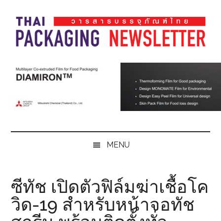
Skip
Skip
Skip
Skip
to
to
to
to
main
secondary
primary
footer
content
menu
sidebar
Thai
Thai
Pack
Pack
Magazine
Magazine
MENU
ซีทัช เปิดตัวฟิล์มฆ่าเชื้อโค
วิด-19 สำหรับหน้าจอทัช