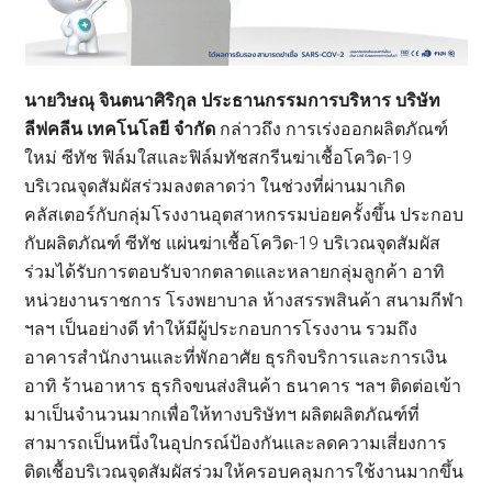
นายวิษณุ จินตนาศิริกุล ประธานกรรมการบริหาร บริษัท
ลีฟคลีน เทคโนโลยี จำกัด
กล่าวถึง การเร่งออกผลิตภัณฑ์
ใหม่ ซีทัช ฟิล์มใสและฟิล์มทัชสกรีนฆ่าเชื้อโควิด-19
บริเวณจุดสัมผัสร่วมลงตลาดว่า ในช่วงที่ผ่านมาเกิด
คลัสเตอร์กับกลุ่มโรงงานอุตสาหกรรมบ่อยครั้งขึ้น ประกอบ
กับผลิตภัณฑ์ ซีทัช แผ่นฆ่าเชื้อโควิด-19 บริเวณจุดสัมผัส
ร่วมได้รับการตอบรับจากตลาดและหลายกลุ่มลูกค้า อาทิ
หน่วยงานราชการ โรงพยาบาล ห้างสรรพสินค้า สนามกีฬา
ฯลฯ เป็นอย่างดี ทำให้มีผู้ประกอบการโรงงาน รวมถึง
อาคารสำนักงานและที่พักอาศัย ธุรกิจบริการและการเงิน
อาทิ ร้านอาหาร ธุรกิจขนส่งสินค้า ธนาคาร ฯลฯ ติดต่อเข้า
มาเป็นจำนวนมากเพื่อให้ทางบริษัทฯ ผลิตผลิตภัณฑ์ที่
สามารถเป็นหนึ่งในอุปกรณ์ป้องกันและลดความเสี่ยงการ
ติดเชื้อบริเวณจุดสัมผัสร่วมให้ครอบคลุมการใช้งานมากขึ้น