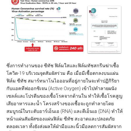
ซึ่งการทำงานของ ซีทัช ฟิล์มใสและฟิล์มทัชสกรีนฆ่าเชื้อ
โควิด-19 บริเวณจุดสัมผัสร่วม คือ เมื่อมีเชื้อตกลงบนแผ่น
ฟิล์ม ซีทัช สมาร์ทนาโนไอออนที่อยู่ภายในจะทำปฏิกิริยา
กับแอคทีฟออกซิเจน (Active Oxygen) เข้าไปทำลายผนัง
เซลล์และโปรตีนของเชื้อโรคจากด้านใน ทำให้เชื้อโรคสูญ
เสียอาหารและน้ำ โครงสร้างของเชื้อจะถูกทำลายโดย
สมบูรณ์ในระดับอาร์เอ็นเอ (RNA) และดีเอ็นเอ (DNA) ทำให้
หน้าแผ่นสัมผัสของแผ่นฟิล์ม ซีทัช สะอาดและปลอดภัย
ตลอดเวลา ทั้งยังส่งผลให้ฝ่ามือและนิ้วมือลดการสัมผัสจาก