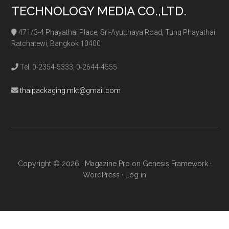
TECHNOLOGY MEDIA CO.,LTD.
471/3-4 Phayathai Place, Sri-Ayutthaya Road, Tung Phayathai
Ratchatewi, Bangkok 10400
Tel. 0-2354-5333, 0-2644-4555
thaipackaging.mkt@gmail.com
Copyright © 2026 ·
Magazine Pro
on
Genesis Framework
·
WordPress
·
Log in