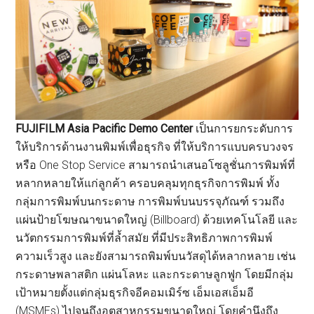
FUJIFILM Asia Pacific Demo Center
เป็นการยกระดับการ
ให้บริการด้านงานพิมพ์เพื่อธุรกิจ ที่ให้บริการแบบครบวงจร
หรือ One Stop Service สามารถนำเสนอโซลูชั่นการพิมพ์ที่
หลากหลายให้แก่ลูกค้า ครอบคลุมทุกธุรกิจการพิมพ์ ทั้ง
กลุ่มการพิมพ์บนกระดาษ การพิมพ์บนบรรจุภัณฑ์ รวมถึง
แผ่นป้ายโฆษณาขนาดใหญ่ (Billboard) ด้วยเทคโนโลยี และ
นวัตกรรมการพิมพ์ที่ล้ำสมัย ที่มีประสิทธิภาพการพิมพ์
ความเร็วสูง และยังสามารถพิมพ์บนวัสดุได้หลากหลาย เช่น
กระดาษพลาสติก แผ่นโลหะ และกระดาษลูกฟูก โดยมีกลุ่ม
เป้าหมายตั้งแต่กลุ่มธุรกิจอีคอมเมิร์ซ เอ็มเอสเอ็มอี
(MSMEs) ไปจนถึงอุตสาหกรรมขนาดใหญ่ โดยคำนึงถึง