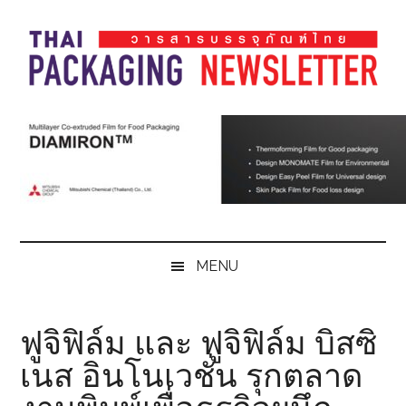
Skip
Skip
Skip
Skip
to
to
to
to
main
secondary
primary
footer
content
menu
sidebar
Thai
Thai
Pack
Pack
Magazine
Magazine
MENU
ฟูจิฟิล์ม และ ฟูจิฟิล์ม บิสซิ
เนส อินโนเวชั่น รุกตลาด