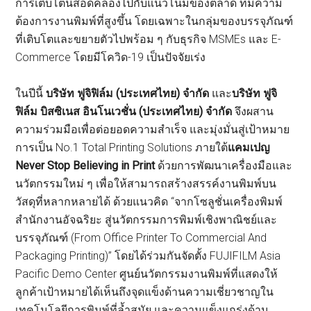
การเติบโตนี้สอดคล้องไปกับแนวโน้มของตลาด ที่มีความ
ต้องการงานพิมพ์ที่สูงขึ้น โดยเฉพาะในกลุ่มของบรรจุภัณฑ์
ที่เติบโตและขยายตัวไปพร้อม ๆ กับธุรกิจ MSMEs และ E-
Commerce โดยมีโควิด-19 เป็นปัจจัยเร่ง
ในปีนี้
บริษัท ฟูจิฟิล์ม (ประเทศไทย) จำกัด
และ
บริษัท ฟูจิ
ฟิล์ม บิสซิเนส อินโนเวชั่น (ประเทศไทย) จำกัด
จึงผสาน
ความร่วมมือเพื่อต่อยอดความสำเร็จ และมุ่งมั่นสู่เป้าหมาย
การเป็น No.1 Total Printing Solutions ภายใต้
แคมเปญ
Never Stop Believing in Print
ด้วยการพัฒนาเครื่องมือและ
นวัตกรรมใหม่ ๆ เพื่อให้สามารถสร้างสรรค์งานพิมพ์บน
วัสดุที่หลากหลายได้ ด้วยแนวคิด “จากโซลูชั่นเครื่องพิมพ์
สำนักงานอัจฉริยะ สู่นวัตกรรมการพิมพ์เชิงพาณิชย์และ
บรรจุภัณฑ์ (From Office Printer To Commercial And
Packaging Printing)” โดยได้ร่วมกันจัดตั้ง FUJIFILM Asia
Pacific Demo Center ศูนย์นวัตกรรมงานพิมพ์ที่แสดงให้
ลูกค้าเป้าหมายได้เห็นถึงจุดแข็งด้านความเชี่ยวชาญใน
เทคโนโลยีการพิมพ์ที่ล้ำสมัย และความแข็งแกร่งด้าน