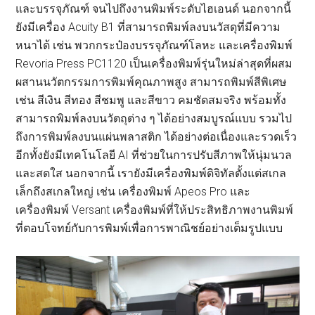
และบรรจุภัณฑ์ จนไปถึงงานพิมพ์ระดับไฮเอนด์ นอกจากนี้
ยังมีเครื่อง Acuity B1 ที่สามารถพิมพ์ลงบนวัสดุที่มีความ
หนาได้ เช่น พวกกระป๋องบรรจุภัณฑ์โลหะ และเครื่องพิมพ์
Revoria Press PC1120 เป็นเครื่องพิมพ์รุ่นใหม่ล่าสุดที่ผสม
ผสานนวัตกรรมการพิมพ์คุณภาพสูง สามารถพิมพ์สีพิเศษ
เช่น สีเงิน สีทอง สีชมพู และสีขาว คมชัดสมจริง พร้อมทั้ง
สามารถพิมพ์ลงบนวัตถุต่าง ๆ ได้อย่างสมบูรณ์แบบ รวมไป
ถึงการพิมพ์ลงบนแผ่นพลาสติก ได้อย่างต่อเนื่องและรวดเร็ว
อีกทั้งยังมีเทคโนโลยี AI ที่ช่วยในการปรับสีภาพให้นุ่มนวล
และสดใส นอกจากนี้ เรายังมีเครื่องพิมพ์ดิจิทัลตั้งแต่สเกล
เล็กถึงสเกลใหญ่ เช่น เครื่องพิมพ์ Apeos Pro และ
เครื่องพิมพ์ Versant เครื่องพิมพ์ที่ให้ประสิทธิภาพงานพิมพ์
ที่ตอบโจทย์กับการพิมพ์เพื่อการพาณิชย์อย่างเต็มรูปแบบ