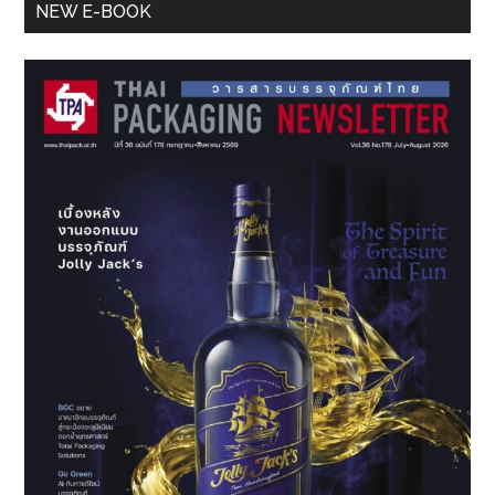
Primary
NEW E-BOOK
Sidebar