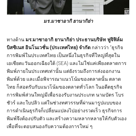
มร.มาซาอากิ ยานากิย่า
ทางด้าน
มร.มาซาอากิ ยานากิย่า ประธานบริษัท ฟูจิฟิล์ม
บิสซิเนส อินโนเวชั่น (ประเทศไทย) จำกัด
กล่าวว่า “ธุรกิจ
การพิมพ์ในประเทศไทย เป็นหนึ่งในธุรกิจที่ใหญ่ที่สุดใน
เอเชียตะวันออกเฉียงใต้ (SEA) และไม่ใช่แค่เพียงตลาดการ
พิมพ์ภายในประเทศเท่านั้น แต่ยังรวมถึงการส่งออกงาน
พิมพ์ด้วย และเมื่อพิจารณาแนวโน้มของตลาดนั้น ตลาด
ไทย ก็สอดรับกับแนวโน้มของตลาดทั่วโลก ในอดีตธุรกิจ
การพิมพ์ส่วนใหญ่มีเพื่อรองรับงานประเภท นามบัตร โบร
ชัวร์ และใบปลิว แต่ในช่วงทศวรรษที่ผ่านมารูปแบบของ
การดำเนินธุรกิจก็เปลี่ยนแปลงไปอย่างรวดเร็ว ธุรกิจการ
พิมพ์จึงต้องปรับตัว และสร้างความหลากหลายให้กับตัวเอง
เพื่อที่จะตอบสนองกับความต้องการใหม่ ๆ