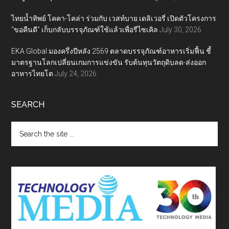
ไทยน้ำทิพย์ โคคา-โคล่า ร่วมกับ เวสท์บาย เดลิเวอรี่ เปิดตัวโครงการ
“ขอคืนดี” เก็บกลับบรรจุภัณฑ์ใช้แล้วเพื่อรีไซเคิล
July 30, 2026
EKA Global มองครึ่งปีหลัง 2569 ตลาดบรรจุภัณฑ์อาหารเริ่มฟื้น ชี้
มาตรฐานโลกเปลี่ยนเกมการแข่งขัน รับต้นทุนวัตถุดิบลด-ส่งออก
อาหารไทยโต
July 24, 2026
SEARCH
Search
the
site
...