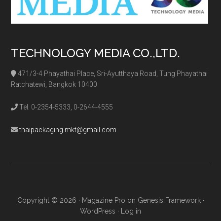
TECHNOLOGY MEDIA CO.,LTD.
471/3-4 Phayathai Place, Sri-Ayutthaya Road, Tung Phayathai
Ratchatewi, Bangkok 10400
Tel. 0-2354-5333, 0-2644-4555
thaipackaging.mkt@gmail.com
Copyright © 2026 ·
Magazine Pro
on
Genesis Framework
·
WordPress
·
Log in