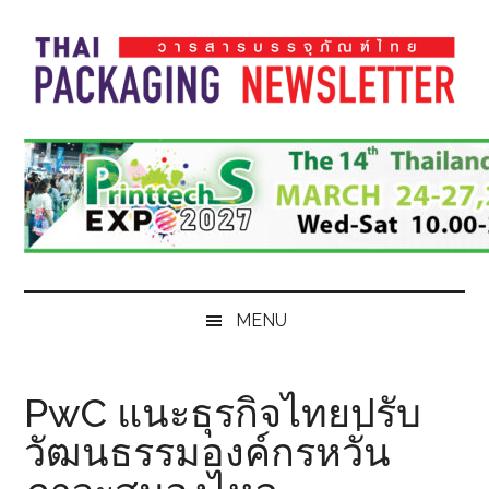
Skip
Skip
Skip
Skip
to
to
to
to
main
secondary
primary
footer
content
menu
sidebar
Thai
Thai
Pack
Pack
Magazine
Magazine
MENU
PwC แนะธุรกิจไทยปรับ
วัฒนธรรมองค์กรหวั่น