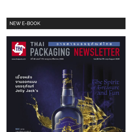
Primary
NEW E-BOOK
Sidebar