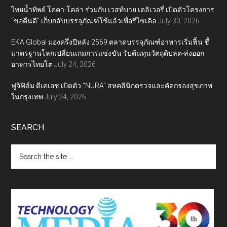
ไทยน้ำทิพย์ โคคา-โคล่า ร่วมกับ เวสท์บาย เดลิเวอรี่ เปิดตัวโครงการ
“ขอคืนดี” เก็บกลับบรรจุภัณฑ์ใช้แล้วเพื่อรีไซเคิล
July 30, 2026
EKA Global มองครึ่งปีหลัง 2569 ตลาดบรรจุภัณฑ์อาหารเริ่มฟื้น ชี้
มาตรฐานโลกเปลี่ยนเกมการแข่งขัน รับต้นทุนวัตถุดิบลด-ส่งออก
อาหารไทยโต
July 24, 2026
ฟูจิฟิล์ม ดีเคเอช เปิดตัว “NURA” สหคลินิกตรวจและคัดกรองสุขภาพ
ในกรุงเทพ
July 24, 2026
SEARCH
Search
the
site
...