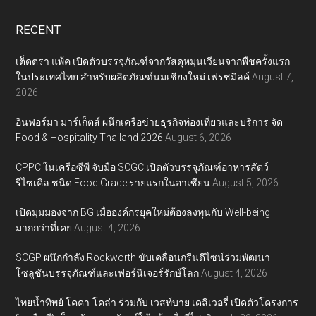
RECENT
เต็ดตรา แพ้ค เปิดตัวบรรจุภัณฑ์จากวัสดุหมุนเวียนจากพืชครั้งแรก
ในประเทศไทย สำหรับผลิตภัณฑ์นมเชียงใหม่ เฟรชมิลค์
August 7,
2026
อินฟอร์มา มาร์เก็ตส์ ผนึกเครือข่ายธุรกิจท่องเที่ยวและบริการ จัด
Food & Hospitality Thailand 2026
August 6, 2026
CPPC ในเครือซีพี จับมือ SCGC เปิดตัวบรรจุภัณฑ์อาหารสัตว์
รีไซเคิล ชนิด Food Grade รายแรกในอาเซียน
August 5, 2026
เปิดมุมมองจาก BG เมื่อองค์กรยุคใหม่ต้องลงทุนกับ Well-being
มากกว่าที่เคย
August 4, 2026
SCGP ผนึกกำลัง Rockworth ขับเคลื่อนกรีนดีไซน์ร่วมพัฒนา
โซลูชันบรรจุภัณฑ์และเฟอร์นิเจอร์รักษ์โลก
August 4, 2026
ไทยน้ำทิพย์ โคคา-โคล่า ร่วมกับ เวสท์บาย เดลิเวอรี่ เปิดตัวโครงการ