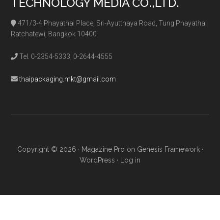
TECHNOLOGY MEDIA CO.,LTD.
471/3-4 Phayathai Place, Sri-Ayutthaya Road, Tung Phayathai
Ratchatewi, Bangkok 10400
Tel. 0-2354-5333, 0-2644-4555
thaipackaging.mkt@gmail.com
Copyright © 2026 ·
Magazine Pro
on
Genesis Framework
·
WordPress
·
Log in