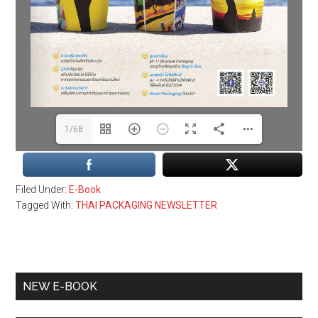
1/68
Filed Under:
E-Book
Tagged With:
THAI PACKAGING NEWSLETTER
Primary
NEW E-BOOK
Sidebar