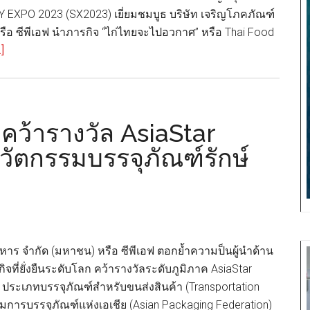
 EXPO 2023 (SX2023) เยี่ยมชมบูธ บริษัท เจริญโภคภัณฑ์
ือ ซีพีเอฟ นำภารกิจ “ไก่ไทยจะไปอวกาศ” หรือ Thai Food
about
]
ซี
พี
เอฟ
นำ
 คว้ารางวัล AsiaStar
ภารกิจ
ัตกรรมบรรจุภัณฑ์รักษ์
“ไก่
ไทย
จะ
ไป
อวกาศ”
โชว์
หาร จำกัด (มหาชน) หรือ ซีพีเอฟ ตอกย้ำความป็นผู้นำด้าน
งาน
ที่ยั่งยืนระดับโลก คว้ารางวัลระดับภูมิภาค AsiaStar
มหกรรม
ประเภทบรรจุภัณฑ์สำหรับขนส่งสินค้า (Transportation
ความ
การบรรจุภัณฑ์แห่งเอเชีย (Asian Packaging Federation)