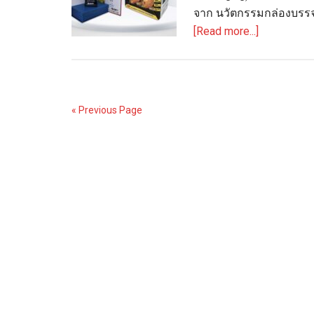
จาก นวัตกรรมกล่องบรรจุ
about
[Read more...]
ระดับ
ภูมิภาค
“ซี
พี
« Previous Page
เอฟ”
คว้า
รางวัล
AsiaStar
Packaging
Awards
นวัตกรรม
บรรจุ
ภัณฑ์
รักษ์
โลก