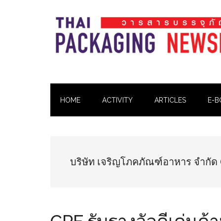
Skip
Skip
Skip
Skip
to
to
to
to
main
secondary
primary
footer
content
menu
sidebar
Thai
Thai
Pack
Pack
Magazine
HOME
ACTIVITY
ARTICLES
E-B
Magazine
บริษัท เจริญโภคภัณฑ์อาหาร จำกัด