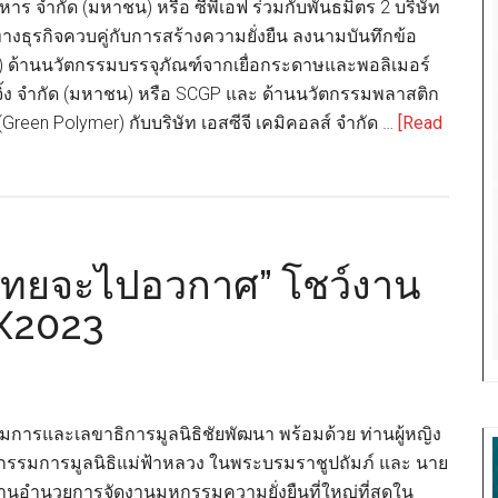
าร จำกัด (มหาชน) หรือ ซีพีเอฟ ร่วมกับพันธมิตร 2 บริษัท
3
ตทางธุรกิจควบคู่กับการสร้างความยั่งยืน ลงนามบันทึกข้อ
มนี
 ด้านนวัตกรรมบรรจุภัณฑ์จากเยื่อกระดาษและพอลิเมอร์
จจิ้ง จำกัด (มหาชน) หรือ SCGP และ ด้านนวัตกรรมพลาสติก
ม (Green Polymer) กับบริษัท เอสซีจี เคมิคอลส์ จำกัด …
[Read
่ไทยจะไปอวกาศ” โชว์งาน
SX2023
รมการและเลขาธิการมูลนิธิชัยพัฒนา พร้อมด้วย ท่านผู้หญิง
นกรรมการมูลนิธิแม่ฟ้าหลวง ในพระบรมราชูปถัมภ์ และ นาย
ธานอำนวยการจัดงานมหกรรมความยั่งยืนที่ใหญ่ที่สุดใน