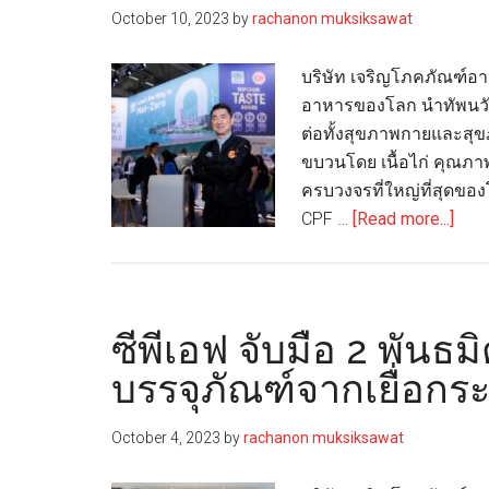
October 10, 2023
by
rachanon muksiksawat
ทดแทน
จาก
บริษัท เจริญโภคภัณฑ์อา
ความ
อาหารของโลก นำทัพนวั
สำเร็จ
ต่อทั้งสุขภาพกายและสุข
ฟาร์ม
ขบวนโดย เนื้อไก่ คุณ
ไก่
ครบวงจรที่ใหญ่ที่สุดข
ไข่
abou
CPF …
[Read more...]
รักษ์
ซี
โลก
พี
เอฟ
นำ
ซีพีเอฟ จับมือ 2 พันธ
นวั
บรรจุภัณฑ์จากเยื่อก
อาห
โชว์
October 4, 2023
by
rachanon muksiksawat
งาน
Anu