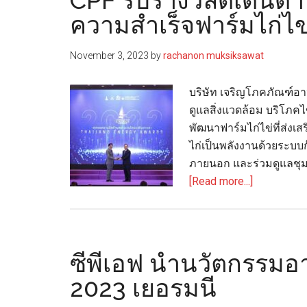
CPF รับรางวัลดีเด่น
ความสำเร็จฟาร์มไก่ไข
November 3, 2023
by
rachanon muksiksawat
บริษัท เจริญโภคภัณฑ์อา
ดูแลสิ่งแวดล้อม บริโภคไ
พัฒนาฟาร์มไก่ไข่ที่ส่ง
ไก่เป็นพลังงานด้วยระบบ
ภายนอก และร่วมดูแลชุมชน
about
[Read more...]
CPF
รับ
รางวัล
ดี
ซีพีเอฟ นำนวัตกรรม
เด่น
2023 เยอรมนี
ด้าน
พลังงาน