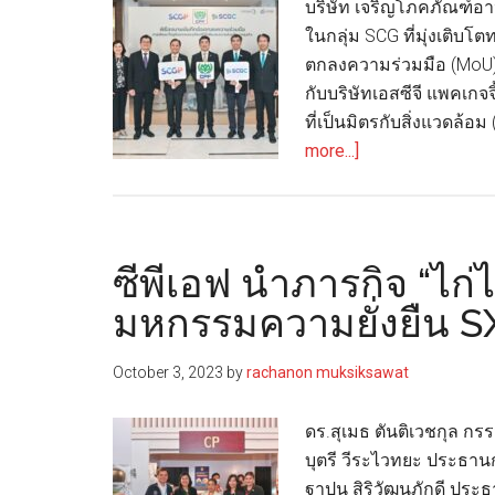
บริษัท เจริญโภคภัณฑ์อาห
202
ในกลุ่ม SCG ที่มุ่งเติบโ
เยอร
ตกลงความร่วมมือ (MoU)
กับบริษัทเอสซีจี แพคเก
ที่เป็นมิตรกับสิ่งแวดล้อ
about
more...]
ซี
พี
เอฟ
จับ
ซีพีเอฟ นำภารกิจ “ไก
มือ
มหกรรมความยั่งยืน 
2
พันธมิตร
October 3, 2023
by
rachanon muksiksawat
ร่วม
มือ
ดร.สุเมธ ตันติเวชกุล กร
ด้าน
บุตรี วีระไวทยะ ประธา
นวัตกรรม
ฐาปน สิริวัฒนภักดี ประ
บรรจุ