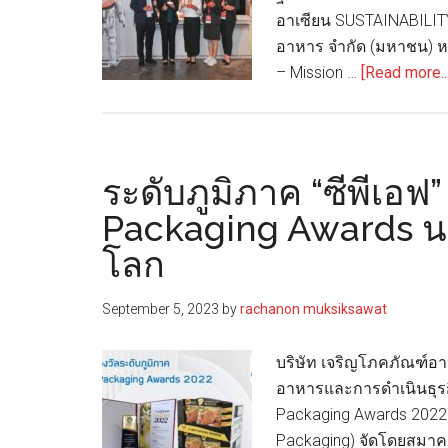
อาเซียน SUSTAINABILITY
ภัณฑ์
อาหาร จำกัด (มหาชน) หร
จาก
– Mission …
[Read more...
เยื่อ
กระดาษ
และ
พอ
ระดับภูมิภาค “ซีพีเอฟ”
ลิ
เม
Packaging Awards นว
อร์
โลก
September 5, 2023
by
rachanon muksiksawat
บริษัท เจริญโภคภัณฑ์อา
อาหารและการดำเนินธุรกิจ
Packaging Awards 2022 
Packaging) จัดโดยสมาคม