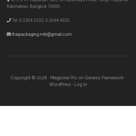
Ratchatewi, Bangkok 10400
Tel. 0-2354-5333, 0-2644-4555
thaipackaging.mkt@gmail.com
Copyright © 2026 ·
Magazine Pro
on
Genesis Framework
·
WordPress
·
Log in