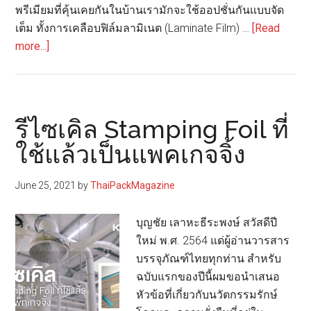
พรีเมียมที่คุ้นเคยกันในบ้านเรามักจะใช้ออปชั่นกันแบบจัด
เต็ม ทั้งการเคลือบฟิล์มลามิเนต (Laminate Film) …
[Read
about
more...]
โครงการ
Better
Human
แพ็ก
รีไซเคิล Stamping Foil ที่
เกจ
ใช้แล้วเป็นแพคเกจจิ้ง
จิ้ง
พรีเมียม
June 25, 2021
by
ThaiPackMagazine
รักษ์
โลก
บุญชัย เลาหะธีระพงษ์ สวัสดีปี
ใหม่ พ.ศ. 2564 แด่ผู้อ่านวารสาร
บรรจุภัณฑ์ไทยทุกท่าน สำหรับ
ฉบับแรกของปีนี้ผมขอนำเสนอ
หัวข้อที่เกี่ยวกับนวัตกรรมรักษ์