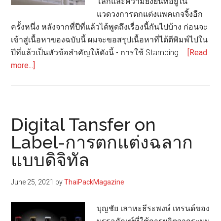
โลกและความยั่งยืนที่อยู่ใน
แวดวงการตกแต่งแพคเกจจิ้งอีก
ครั้งหนึ่ง หลังจากที่ปีที่แล้วได้พูดถึงเรื่องนี้กันไปบ้าง ก่อนจะ
เข้าสู่เนื้อหาของฉบับนี้ ผมจะขอสรุปเนื้อหาที่ได้ตีพิมพ์ไปใน
ปีที่แล้วเป็นหัวข้อสำคัญให้ดังนี้ • การใช้ Stamping …
[Read
about
more...]
รีไซเคิล
Stamping
Foil
ที่
Digital Tansfer on
ใช้
Label-การตกแต่งฉลาก
แล้ว
แบบดิจิทัล
เป็น
แพค
เกจ
June 25, 2021
by
ThaiPackMagazine
จิ้ง
บุญชัย เลาหะธีระพงษ์ เทรนด์ของ