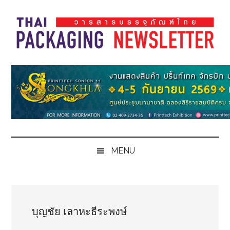
Skip
Skip
Skip
Skip
to
to
to
to
main
secondary
primary
footer
content
menu
sidebar
Thai
Thai
Pack
Pack
Magazine
Magazine
MENU
บุญชัย เลาหะธีระพงษ์