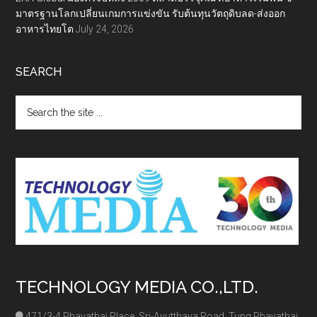
มาตรฐานโลกเปลี่ยนเกมการแข่งขัน รับต้นทุนวัตถุดิบลด-ส่งออก
อาหารไทยโต
July 24, 2026
SEARCH
Search
the
site
...
TECHNOLOGY MEDIA CO.,LTD.
471/3-4 Phayathai Place, Sri-Ayutthaya Road, Tung Phayathai