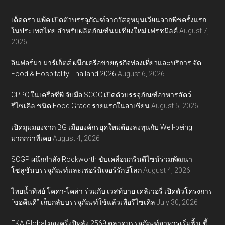
เต็ดตรา แพ้ค เปิดตัวบรรจุภัณฑ์จากวัสดุหมุนเวียนจากพืชครั้งแรก
ในประเทศไทย สำหรับผลิตภัณฑ์นมเชียงใหม่ เฟรชมิลค์
August 7,
2026
อินฟอร์มา มาร์เก็ตส์ ผนึกเครือข่ายธุรกิจท่องเที่ยวและบริการ จัด
Food & Hospitality Thailand 2026
August 6, 2026
CPPC ในเครือซีพี จับมือ SCGC เปิดตัวบรรจุภัณฑ์อาหารสัตว์
รีไซเคิล ชนิด Food Grade รายแรกในอาเซียน
August 5, 2026
เปิดมุมมองจาก BG เมื่อองค์กรยุคใหม่ต้องลงทุนกับ Well-being
มากกว่าที่เคย
August 4, 2026
SCGP ผนึกกำลัง Rockworth ขับเคลื่อนกรีนดีไซน์ร่วมพัฒนา
โซลูชันบรรจุภัณฑ์และเฟอร์นิเจอร์รักษ์โลก
August 4, 2026
ไทยน้ำทิพย์ โคคา-โคล่า ร่วมกับ เวสท์บาย เดลิเวอรี่ เปิดตัวโครงการ
“ขอคืนดี” เก็บกลับบรรจุภัณฑ์ใช้แล้วเพื่อรีไซเคิล
July 30, 2026
EKA Global มองครึ่งปีหลัง 2569 ตลาดบรรจุภัณฑ์อาหารเริ่มฟื้น ชี้