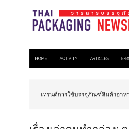
Skip
Skip
Skip
Skip
to
to
to
to
main
secondary
primary
footer
content
menu
sidebar
Thai
Thai
Pack
Pack
Magazine
HOME
ACTIVITY
ARTICLES
E-B
Magazine
เทรนด์การใช้บรรจุภัณฑ์สินค้าอา