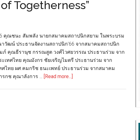
of Togetherness”
 2566 คุณชนะ สัมพลัง นายกสมาคมสถาปนิกสยาม ในพระบรม
 คุณาวัฒน์ ประธานจัดงานสถาปนิก’66 จากสมาคมสถาปนิก
ภ์ คุณธีรานุช กรรณสูต วงศ์ไวศยวรรณ ประธานร่วม จาก
เทศไทย คุณมังกร ชัยเจริญไมตรี ประธานร่วม จาก
ทศไทย ผศ.คมกริช ธนะเพทย์ ประธานร่วม จากสมาคม
about
ณกรกช คุณาลังการ …
[Read more...]
งาน
สถาปนิก’66
เปิด
ม่าน
แล้ว
ณ
อิม