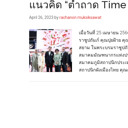
นี่!
แนวคิด “ตำถาด Time 
ASIA
2024”
April 26, 2023
by
rachanon muksiksawat
งาน
แสดง
เมื่อวันที่ 25 เมษายน
สินค้า
ราชูปถัมภ์ คุณปุยฝ้าย
ธุรกิจ
สยาม ในพระบรมราชูปถัม
โรงแรม-
สมาคมมัณฑนากรแห่งประ
ร้าน
สมาคมภูมิสถาปนิกประเ
อาหาร-
สถาปนิกผังเมืองไทย คุ
จัด
เลี้ยง
สุด
ยิ่ง
ใหญ่
แห่ง
เอเชีย
6-