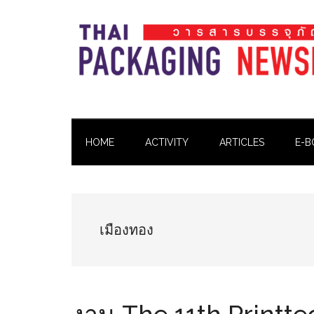
Skip
Skip
Skip
Skip
to
to
to
to
main
secondary
primary
footer
content
menu
sidebar
Thai
Thai
Pack
Pack
Magazine
HOME
ACTIVITY
ARTICLES
E-B
Magazine
เมืองทอง