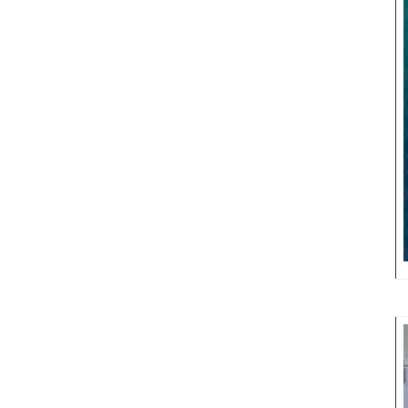
แพ็ค
ภาย
ใต้
แนวคิด
“ตำ
ถาด
Time
of
Togetherness”