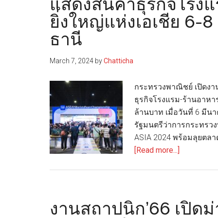
แสดงสินค้าธุรกิจโรงแ
Signage
ยิ่งใหญ่แห่งเอเชีย 6-8 
Expo
และ
ธานี
The
8th
March 7, 2024
by
Chatticha
Garment
Screen
กระทรวงพาณิชย์ เปิดงาน
Embroidery
ธุรกิจโรงแรม-ร้านอาหาร-จ
เริ่ม
ล้านบาท เมื่อวันที่ 6 ม
แล้ว
รัฐมนตรีว่าการกระทรวง
พบ
ASIA 2024 พร้อมลุยตลา
สินค้า
about
[Read more...]
และ
เปิด
นวัตกรรม
แล้ว!
การ
“THAIFEX
พิมพ์
–
งานสถาปนิก’66 เปิดม่
ได้ที่
HOREC