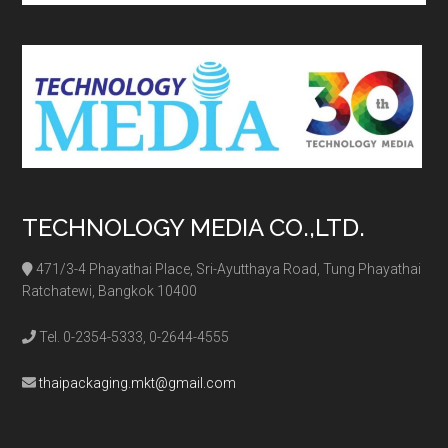
site
...
TECHNOLOGY MEDIA CO.,LTD.
471/3-4 Phayathai Place, Sri-Ayutthaya Road, Tung Phayathai
Ratchatewi, Bangkok 10400
Tel. 0-2354-5333, 0-2644-4555
thaipackaging.mkt@gmail.com