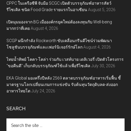
CPPC ในเครือซีพี จับมือ SCGC เปิดตัวบรรจุภัณฑ์อาหารสัตว์
รีไซเคิล ชนิด Food Grade รายแรกในอาเซียน
August 5, 2026
เปิดมุมมองจาก BG เมื่อองค์กรยุคใหม่ต้องลงทุนกับ Well-being
มากกว่าที่เคย
August 4, 2026
SCGP ผนึกกำลัง Rockworth ขับเคลื่อนกรีนดีไซน์ร่วมพัฒนา
โซลูชันบรรจุภัณฑ์และเฟอร์นิเจอร์รักษ์โลก
August 4, 2026
ไทยน้ำทิพย์ โคคา-โคล่า ร่วมกับ เวสท์บาย เดลิเวอรี่ เปิดตัวโครงการ
“ขอคืนดี” เก็บกลับบรรจุภัณฑ์ใช้แล้วเพื่อรีไซเคิล
July 30, 2026
EKA Global มองครึ่งปีหลัง 2569 ตลาดบรรจุภัณฑ์อาหารเริ่มฟื้น ชี้
มาตรฐานโลกเปลี่ยนเกมการแข่งขัน รับต้นทุนวัตถุดิบลด-ส่งออก
อาหารไทยโต
July 24, 2026
SEARCH
Search
the