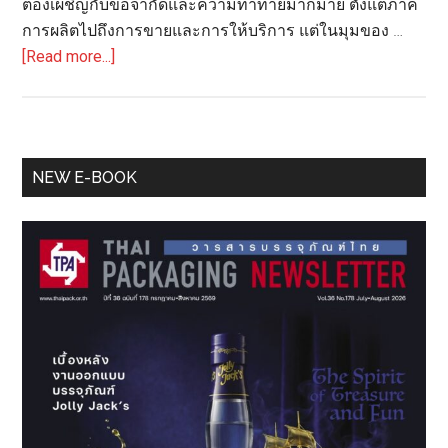
ต้องเผชิญกับข้อจำกัดและความท้าทายมากมาย ตั้งแต่ภาค
การผลิตไปถึงการขายและการให้บริการ แต่ในมุมของ …
about
[Read more...]
AIS
Business
5G
ดึง
Primary
NEW E-BOOK
ศักยภาพ
Sidebar
5G
ฟื้นฟู
ประเทศ