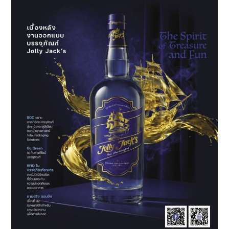
DigiCommerce
Services
Expo
2025’
เชื่อม
โลก
ดิจิทัล
สร้าง
โอกาส
ใหม่
ทาง
ธุรกิจ