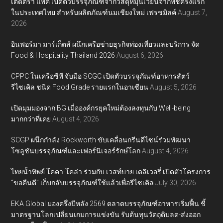
เต็ดตรา แพ้ค เปิดตัวบรรจุภัณฑ์จากวัสดุหมุนเวียนจากพืชครั้งแรก
ในประเทศไทย สำหรับผลิตภัณฑ์นมเชียงใหม่ เฟรชมิลค์
August 7,
2026
อินฟอร์มา มาร์เก็ตส์ ผนึกเครือข่ายธุรกิจท่องเที่ยวและบริการ จัด
Food & Hospitality Thailand 2026
August 6, 2026
CPPC ในเครือซีพี จับมือ SCGC เปิดตัวบรรจุภัณฑ์อาหารสัตว์
รีไซเคิล ชนิด Food Grade รายแรกในอาเซียน
August 5, 2026
เปิดมุมมองจาก BG เมื่อองค์กรยุคใหม่ต้องลงทุนกับ Well-being
มากกว่าที่เคย
August 4, 2026
SCGP ผนึกกำลัง Rockworth ขับเคลื่อนกรีนดีไซน์ร่วมพัฒนา
โซลูชันบรรจุภัณฑ์และเฟอร์นิเจอร์รักษ์โลก
August 4, 2026
ไทยน้ำทิพย์ โคคา-โคล่า ร่วมกับ เวสท์บาย เดลิเวอรี่ เปิดตัวโครงการ
“ขอคืนดี” เก็บกลับบรรจุภัณฑ์ใช้แล้วเพื่อรีไซเคิล
July 30, 2026
EKA Global มองครึ่งปีหลัง 2569 ตลาดบรรจุภัณฑ์อาหารเริ่มฟื้น ชี้
มาตรฐานโลกเปลี่ยนเกมการแข่งขัน รับต้นทุนวัตถุดิบลด-ส่งออก