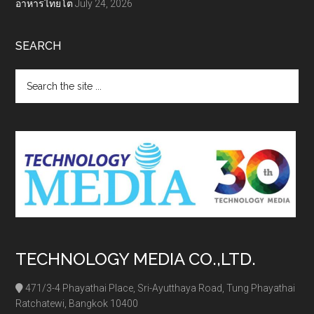
อาหารไทยโต
July 24, 2026
SEARCH
Search
the
site
...
TECHNOLOGY MEDIA CO.,LTD.
471/3-4 Phayathai Place, Sri-Ayutthaya Road, Tung Phayathai
Ratchatewi, Bangkok 10400