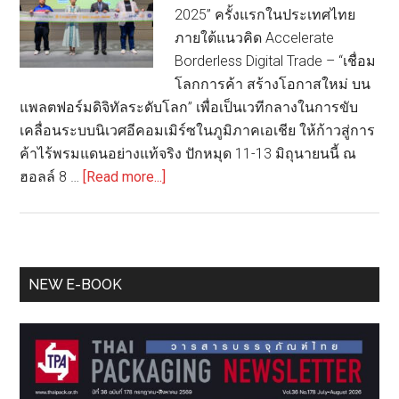
2025” ครั้งแรกในประเทศไทย
ภายใต้แนวคิด Accelerate
Borderless Digital Trade – “เชื่อม
โลกการค้า สร้างโอกาสใหม่ บน
แพลตฟอร์มดิจิทัลระดับโลก” เพื่อเป็นเวทีกลางในการขับ
เคลื่อนระบบนิเวศอีคอมเมิร์ซในภูมิภาคเอเชีย ให้ก้าวสู่การ
ค้าไร้พรมแดนอย่างแท้จริง ปักหมุด 11-13 มิถุนายนนี้ ณ
about
ฮอลล์ 8 …
[Read more...]
เร่ง
เครื่อง
การ
ค้า
Primary
NEW E-BOOK
ไร้
Sidebar
พรมแดน:
เปิด
เวที
‘Asia