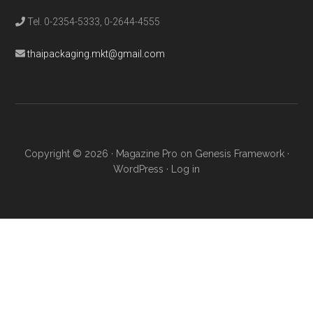
Tel. 0-2354-5333, 0-2644-4555
thaipackaging.mkt@gmail.com
Copyright © 2026 ·
Magazine Pro
on
Genesis Framework
·
WordPress
·
Log in