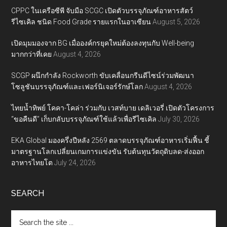
CPPC ในเครือซีพี จับมือ SCGC เปิดตัวบรรจุภัณฑ์อาหารสัตว์
รีไซเคิล ชนิด Food Grade รายแรกในอาเซียน
August 5, 2026
เปิดมุมมองจาก BG เมื่อองค์กรยุคใหม่ต้องลงทุนกับ Well-being
มากกว่าที่เคย
August 4, 2026
SCGP ผนึกกำลัง Rockworth ขับเคลื่อนกรีนดีไซน์ร่วมพัฒนา
โซลูชันบรรจุภัณฑ์และเฟอร์นิเจอร์รักษ์โลก
August 4, 2026
ไทยน้ำทิพย์ โคคา-โคล่า ร่วมกับ เวสท์บาย เดลิเวอรี่ เปิดตัวโครงการ
“ขอคืนดี” เก็บกลับบรรจุภัณฑ์ใช้แล้วเพื่อรีไซเคิล
July 30, 2026
EKA Global มองครึ่งปีหลัง 2569 ตลาดบรรจุภัณฑ์อาหารเริ่มฟื้น ชี้
มาตรฐานโลกเปลี่ยนเกมการแข่งขัน รับต้นทุนวัตถุดิบลด-ส่งออก
อาหารไทยโต
July 24, 2026
SEARCH
Search
the