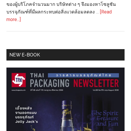
ของผู้บริโภคจำนวนมาก บริษัทต่าง ๆ จึงมองหาโซลูชัน
บรรจุภัณฑ์ที่มีผลกระทบต่อสิ่งแวดล้อมลดลง …
[Read
about
more...]
Berry
PET
Power
Initiative
Primary
NEW E-BOOK
นำ
Sidebar
ประโยชน์
PCR
มา
สู่
ลูกค้า
ราย
ย่อย