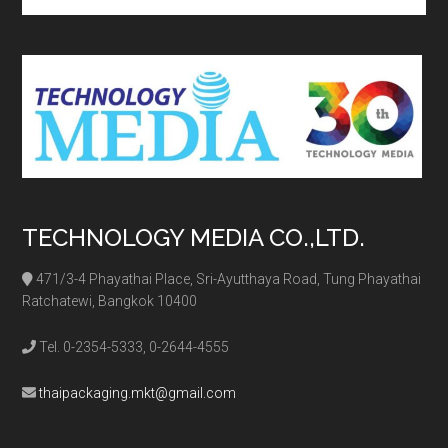
site
...
TECHNOLOGY MEDIA CO.,LTD.
471/3-4 Phayathai Place, Sri-Ayutthaya Road, Tung Phayathai
Ratchatewi, Bangkok 10400
Tel. 0-2354-5333, 0-2644-4555
thaipackaging.mkt@gmail.com