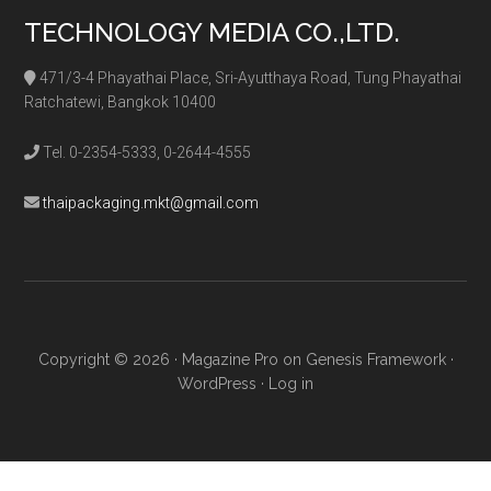
TECHNOLOGY MEDIA CO.,LTD.
471/3-4 Phayathai Place, Sri-Ayutthaya Road, Tung Phayathai
Ratchatewi, Bangkok 10400
Tel. 0-2354-5333, 0-2644-4555
thaipackaging.mkt@gmail.com
Copyright © 2026 ·
Magazine Pro
on
Genesis Framework
·
WordPress
·
Log in