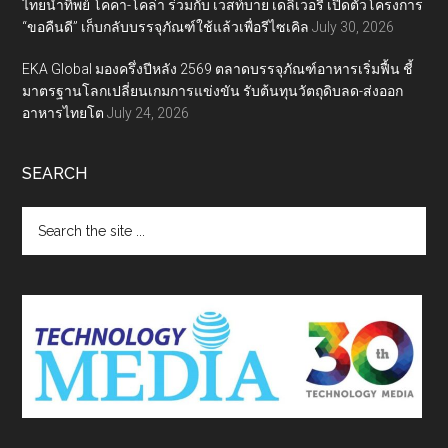
ไทยน้ำทิพย์ โคคา-โคล่า ร่วมกับ เวสท์บาย เดลิเวอรี่ เปิดตัวโครงการ
“ขอคืนดี” เก็บกลับบรรจุภัณฑ์ใช้แล้วเพื่อรีไซเคิล
July 30, 2026
EKA Global มองครึ่งปีหลัง 2569 ตลาดบรรจุภัณฑ์อาหารเริ่มฟื้น ชี้
มาตรฐานโลกเปลี่ยนเกมการแข่งขัน รับต้นทุนวัตถุดิบลด-ส่งออก
อาหารไทยโต
July 24, 2026
SEARCH
Search
the
site
...