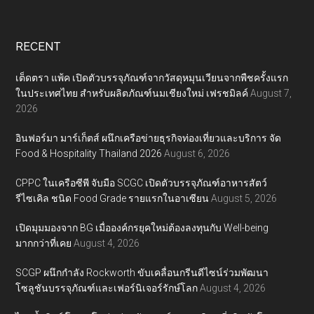
RECENT
เต็ดตรา แพ้ค เปิดตัวบรรจุภัณฑ์จากวัสดุหมุนเวียนจากพืชครั้งแรก
ในประเทศไทย สำหรับผลิตภัณฑ์นมเชียงใหม่ เฟรชมิลค์
August 7,
2026
อินฟอร์มา มาร์เก็ตส์ ผนึกเครือข่ายธุรกิจท่องเที่ยวและบริการ จัด
Food & Hospitality Thailand 2026
August 6, 2026
CPPC ในเครือซีพี จับมือ SCGC เปิดตัวบรรจุภัณฑ์อาหารสัตว์
รีไซเคิล ชนิด Food Grade รายแรกในอาเซียน
August 5, 2026
เปิดมุมมองจาก BG เมื่อองค์กรยุคใหม่ต้องลงทุนกับ Well-being
มากกว่าที่เคย
August 4, 2026
SCGP ผนึกกำลัง Rockworth ขับเคลื่อนกรีนดีไซน์ร่วมพัฒนา
โซลูชันบรรจุภัณฑ์และเฟอร์นิเจอร์รักษ์โลก
August 4, 2026