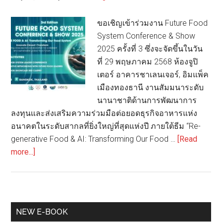
ขอเชิญเข้าร่วมงาน Future Food
System Conference & Show
2025 ครั้งที่ 3 ซึ่งจะจัดขึ้นในวัน
ที่ 29 พฤษภาคม 2568 ห้องจูปิ
เตอร์ อาคารชาเลนเจอร์, อิมแพ็ค
เมืองทองธานี งานสัมมนาระดับ
นานาชาติด้านการพัฒนาการ
ลงทุนและส่งเสริมความร่วมมือต่อยอดธุรกิจอาหารแห่ง
อนาคตในระดับสากลที่ยิ่งใหญ่ที่สุดแห่งปี ภายใต้ธีม “Re-
generative Food & AI: Transforming Our Food …
[Read
about
more...]
งาน Future
Food
System
Conference
Primary
NEW E-BOOK
&