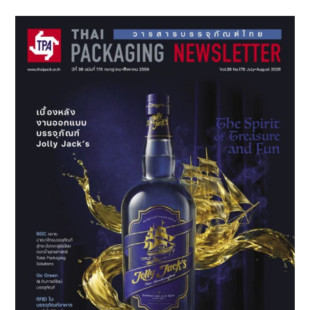
Sidebar
Show
2025 ครั้ง
ที่
3 งาน
สัมมนา
ระดับ
นานาชาติ
ด้าน
การ
พัฒนาการ
ลงทุน
และ
ส่ง
เสริม
ความ
ร่วม
มือ