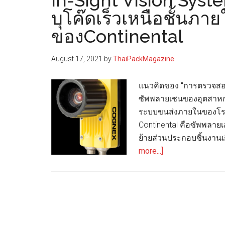
In-Sight Vision Sys
บุโค๊ดเร็วเหนือชั้นภา
ของContinental
August 17, 2021
by
ThaiPackMagazine
แนวคิดของ "การตรวจสอบ
ซัพพลายเชนของอุตสาห
ระบบขนส่งภายในของโรงง
Continental คือซัพพลา
ย้ายส่วนประกอบชิ้นงานเก
about
more...]
In-
Sight
Vision
System
มอบ