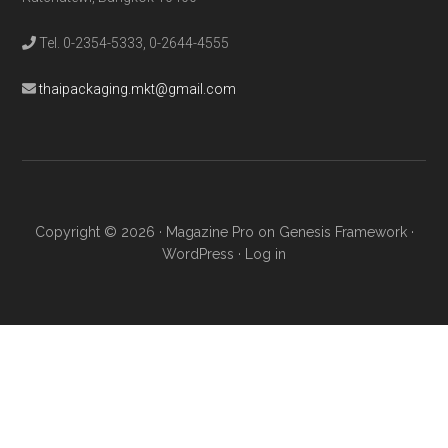
Tel. 0-2354-5333, 0-2644-4555
thaipackaging.mkt@gmail.com
Copyright © 2026 ·
Magazine Pro
on
Genesis Framework
·
WordPress
·
Log in