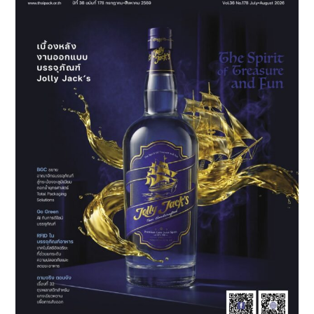
“อิน
เต
อร์แมค–
ซับ
คอน–
พลาสติกฯ
2025”
รวม
โซลูชัน
การ
ผลิต
ชั้น
นำ
ระดับ
โลก
ยก
ระดับ