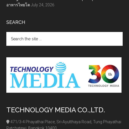
อาหารไทยโต
July 24, 2026
SEARCH
Search
the
site
...
TECHNOLOGY MEDIA CO.,LTD.
471/3-4 Phayathai Place, Sri-Ayutthaya Road, Tung Phayathai
Ratchatewi, Bangkok 10400