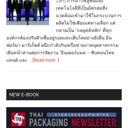
Zero การนำโซลูชันและ
เทคโนโลยีที่เป็นมิตรต่อสิ่ง
แวดล้อมเข้ามาใช้ในกระบวนการ
ผลิตไม่ใช่เพียงแค่ทางเลือก แต่
กลายเป็น “กลยุทธ์หลัก” ที่ทุก
องค์กรต้องปรับตัวเพื่ออยู่รอดและเติบโตอย่างยั่งยืน อิน
ฟอร์มา มาร์เก็ตส์ ผนึกกำลังกับเครือข่ายภาคอุตสาหกรรม
เดินหน้าสานต่อการจัดงาน “อินเตอร์แมค – ซับคอนไทย
about
แลนด์ และ …
[Read more...]
อิน
ฟอร์ม
าฯ
ผนึก
Primary
NEW E-BOOK
เครือ
Sidebar
ข่าย
เตรียม
จัด
งาน