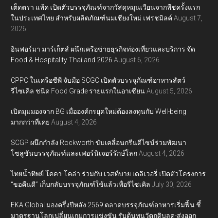
เต็ดตรา แพ้ค เปิดตัวบรรจุภัณฑ์จากวัสดุหมุนเวียนจากพืชครั้งแรก
ในประเทศไทย สำหรับผลิตภัณฑ์นมเชียงใหม่ เฟรชมิลค์
August 7,
2026
อินฟอร์มา มาร์เก็ตส์ ผนึกเครือข่ายธุรกิจท่องเที่ยวและบริการ จัด
Food & Hospitality Thailand 2026
August 6, 2026
CPPC ในเครือซีพี จับมือ SCGC เปิดตัวบรรจุภัณฑ์อาหารสัตว์
รีไซเคิล ชนิด Food Grade รายแรกในอาเซียน
August 5, 2026
เปิดมุมมองจาก BG เมื่อองค์กรยุคใหม่ต้องลงทุนกับ Well-being
มากกว่าที่เคย
August 4, 2026
SCGP ผนึกกำลัง Rockworth ขับเคลื่อนกรีนดีไซน์ร่วมพัฒนา
โซลูชันบรรจุภัณฑ์และเฟอร์นิเจอร์รักษ์โลก
August 4, 2026
ไทยน้ำทิพย์ โคคา-โคล่า ร่วมกับ เวสท์บาย เดลิเวอรี่ เปิดตัวโครงการ
“ขอคืนดี” เก็บกลับบรรจุภัณฑ์ใช้แล้วเพื่อรีไซเคิล
July 30, 2026
EKA Global มองครึ่งปีหลัง 2569 ตลาดบรรจุภัณฑ์อาหารเริ่มฟื้น ชี้
มาตรฐานโลกเปลี่ยนเกมการแข่งขัน รับต้นทุนวัตถุดิบลด-ส่งออก