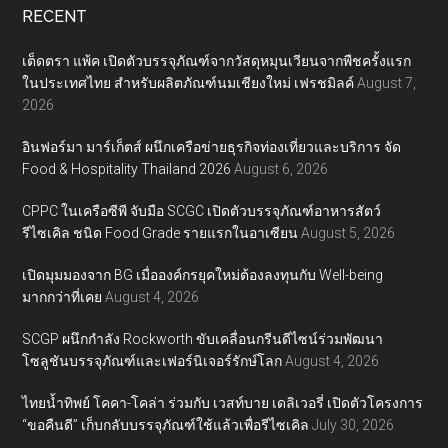
RECENT
เต็ดตรา แพ้ค เปิดตัวบรรจุภัณฑ์จากวัสดุหมุนเวียนจากพืชครั้งแรก
ในประเทศไทย สำหรับผลิตภัณฑ์นมเชียงใหม่ เฟรชมิลค์
August 7,
2026
อินฟอร์มา มาร์เก็ตส์ ผนึกเครือข่ายธุรกิจท่องเที่ยวและบริการ จัด
Food & Hospitality Thailand 2026
August 6, 2026
CPPC ในเครือซีพี จับมือ SCGC เปิดตัวบรรจุภัณฑ์อาหารสัตว์
รีไซเคิล ชนิด Food Grade รายแรกในอาเซียน
August 5, 2026
เปิดมุมมองจาก BG เมื่อองค์กรยุคใหม่ต้องลงทุนกับ Well-being
มากกว่าที่เคย
August 4, 2026
SCGP ผนึกกำลัง Rockworth ขับเคลื่อนกรีนดีไซน์ร่วมพัฒนา
โซลูชันบรรจุภัณฑ์และเฟอร์นิเจอร์รักษ์โลก
August 4, 2026
ไทยน้ำทิพย์ โคคา-โคล่า ร่วมกับ เวสท์บาย เดลิเวอรี่ เปิดตัวโครงการ
“ขอคืนดี” เก็บกลับบรรจุภัณฑ์ใช้แล้วเพื่อรีไซเคิล
July 30, 2026