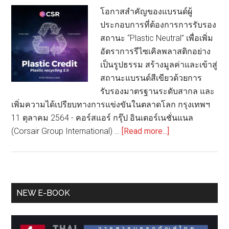
โอกาสสำคัญของแบรนด์ผู้
ประกอบการที่ต้องการการรับรอง
สถานะ “Plastic Neutral” เพื่อเพิ่ม
อัตราการรีไซเคิลพลาสติกอย่าง
เป็นรูปธรรม สร้างมูลค่าและเข้าสู่
สถานะแบรนด์สีเขียวด้วยการ
รับรองมาตรฐานระดับสากล และ
เพิ่มความได้เปรียบทางการแข่งขันในตลาดโลก กรุงเทพฯ
11 ตุลาคม 2564 - คอร์สแอร์ กรุ๊ป อินเตอร์เนชั่นแนล
about
(Corsair Group International) …
[Read more...]
คอร์ส
แอร์
เดิน
หน้า
Primary
NEW E-BOOK
เปิด
Sidebar
ตัว
แพ็คเกจ