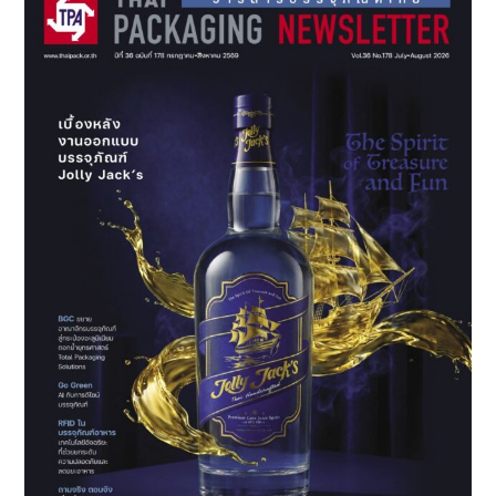
“CSR
PLASTIC
CREDIT”
เชิญ
ผู้
ประกอบ
การ-
องค์กร
ภาค
รัฐ-
เอกชน
ร่วม
โครงการ
รีไซเคิล
ขยะ
พลาสติก
ด้วย