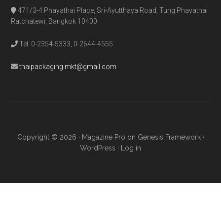
471/3-4 Phayathai Place, Sri-Ayutthaya Road, Tung Phayathai
Ratchatewi, Bangkok 10400
Tel. 0-2354-5333, 0-2644-4555
thaipackaging.mkt@gmail.com
Copyright © 2026 ·
Magazine Pro
on
Genesis Framework
·
WordPress
·
Log in