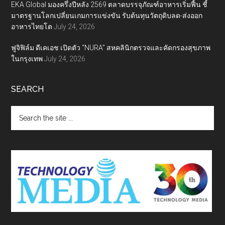
EKA Global มองครึ่งปีหลัง 2569 ตลาดบรรจุภัณฑ์อาหารเริ่มฟื้น ชี้
มาตรฐานโลกเปลี่ยนเกมการแข่งขัน รับต้นทุนวัตถุดิบลด-ส่งออก
อาหารไทยโต
July 24, 2026
ฟูจิฟิล์ม ดีเคเอช เปิดตัว “NURA” สหคลินิกตรวจและคัดกรองสุขภาพ
ในกรุงเทพ
July 24, 2026
SEARCH
Search
the
site
...