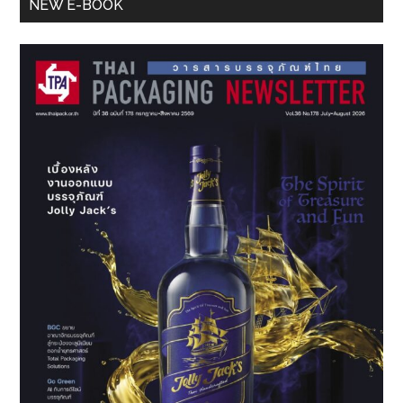
Primary
NEW E-BOOK
การ
Sidebar
จัดการ
มหาวิทยาลัย
มหิดล
ร่วม
จัด
งาน
มอบ
รางวัล
สุด
ยอด
นวัตกรรม
สินค้า
และ
บริการ
แห่ง
ปี