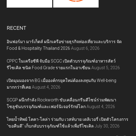
RECENT
อินฟอร์มา มาร์เก็ตส์ ผนึกเครือข่ายธุรกิจท่องเที่ยวและบริการ จัด
Food & Hospitality Thailand 2026
August 6, 2026
CPPC ในเครือซีพี จับมือ SCGC เปิดตัวบรรจุภัณฑ์อาหารสัตว์
รีไซเคิล ชนิด Food Grade รายแรกในอาเซียน
August 5, 2026
เปิดมุมมองจาก BG เมื่อองค์กรยุคใหม่ต้องลงทุนกับ Well-being
มากกว่าที่เคย
August 4, 2026
SCGP ผนึกกำลัง Rockworth ขับเคลื่อนกรีนดีไซน์ร่วมพัฒนา
โซลูชันบรรจุภัณฑ์และเฟอร์นิเจอร์รักษ์โลก
August 4, 2026
ไทยน้ำทิพย์ โคคา-โคล่า ร่วมกับ เวสท์บาย เดลิเวอรี่ เปิดตัวโครงการ
“ขอคืนดี” เก็บกลับบรรจุภัณฑ์ใช้แล้วเพื่อรีไซเคิล
July 30, 2026