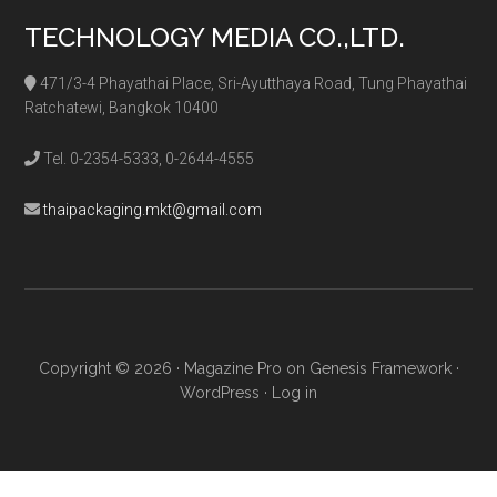
TECHNOLOGY MEDIA CO.,LTD.
471/3-4 Phayathai Place, Sri-Ayutthaya Road, Tung Phayathai
Ratchatewi, Bangkok 10400
Tel. 0-2354-5333, 0-2644-4555
thaipackaging.mkt@gmail.com
Copyright © 2026 ·
Magazine Pro
on
Genesis Framework
·
WordPress
·
Log in