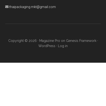
thaipackaging.mkt@gmail.com
Copyright © 2026 ·
Magazine Pro
on
Genesis Framework
·
WordPress
·
Log in