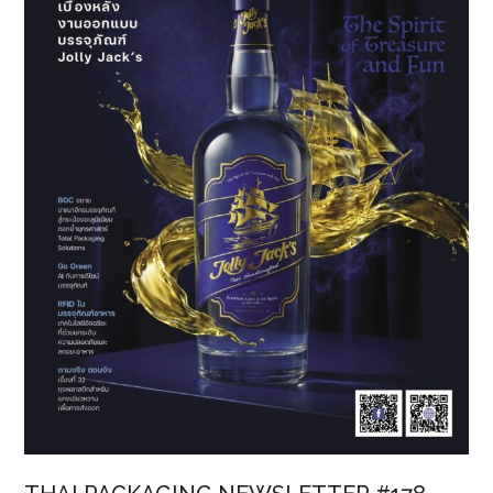
ไอ
ภูมิภาค
7
แห่ง
ขอ
เชิญ
ร่วม
งาน
สัมมนา
ออนไลน์