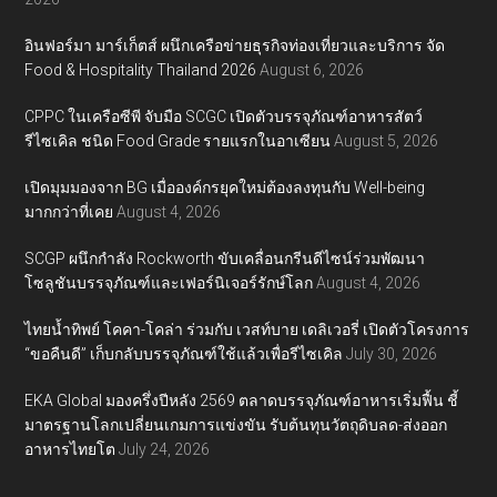
อินฟอร์มา มาร์เก็ตส์ ผนึกเครือข่ายธุรกิจท่องเที่ยวและบริการ จัด
Food & Hospitality Thailand 2026
August 6, 2026
CPPC ในเครือซีพี จับมือ SCGC เปิดตัวบรรจุภัณฑ์อาหารสัตว์
รีไซเคิล ชนิด Food Grade รายแรกในอาเซียน
August 5, 2026
เปิดมุมมองจาก BG เมื่อองค์กรยุคใหม่ต้องลงทุนกับ Well-being
มากกว่าที่เคย
August 4, 2026
SCGP ผนึกกำลัง Rockworth ขับเคลื่อนกรีนดีไซน์ร่วมพัฒนา
โซลูชันบรรจุภัณฑ์และเฟอร์นิเจอร์รักษ์โลก
August 4, 2026
ไทยน้ำทิพย์ โคคา-โคล่า ร่วมกับ เวสท์บาย เดลิเวอรี่ เปิดตัวโครงการ
“ขอคืนดี” เก็บกลับบรรจุภัณฑ์ใช้แล้วเพื่อรีไซเคิล
July 30, 2026
EKA Global มองครึ่งปีหลัง 2569 ตลาดบรรจุภัณฑ์อาหารเริ่มฟื้น ชี้
มาตรฐานโลกเปลี่ยนเกมการแข่งขัน รับต้นทุนวัตถุดิบลด-ส่งออก
อาหารไทยโต
July 24, 2026