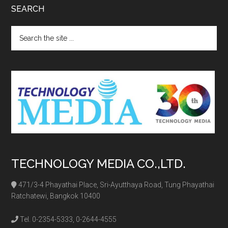
SEARCH
Search
the
site
...
TECHNOLOGY MEDIA CO.,LTD.
471/3-4 Phayathai Place, Sri-Ayutthaya Road, Tung Phayathai
Ratchatewi, Bangkok 10400
Tel. 0-2354-5333, 0-2644-4555