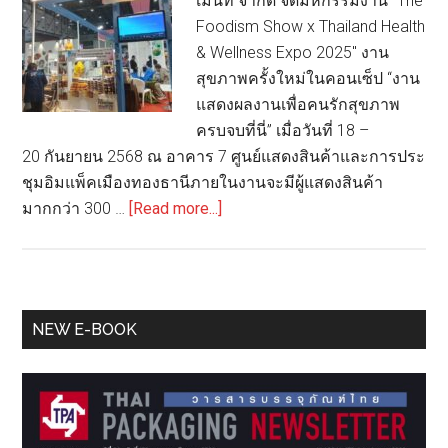
เม้นท์ จำกัด จัดมหกรรมงาน "The
Foodism Show x Thailand Health
& Wellness Expo 2025" งาน
สุขภาพครั้งใหม่ในคอนเซ็ป “งาน
แสดงผลงานเพื่อคนรักสุขภาพ
ครบจบที่นี่” เมื่อวันที่ 18 –
20 กันยายน 2568 ณ อาคาร 7 ศูนย์แสดงสินค้าและการประ
ชุมอิมแพ็คเมืองทองธานีภายในงานจะมีผู้แสดงสินค้า
about
มากกว่า 300 …
[Read more...]
อิม
แพ็ค
เมืองทอง
ธานี
Primary
NEW E-BOOK
จัด
Sidebar
มหกรรม
งาน
“The
Foodism