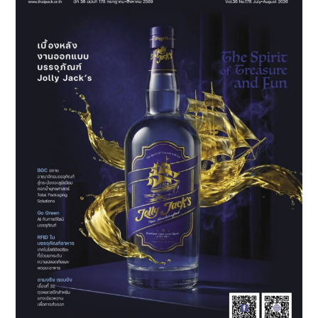
Show
x
Thailand
Health
&
Wellness
Expo
2025”
งาน
แสดง
อาหาร
และ
วงการ
คน
รัก
สุขภาพ