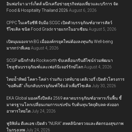
อินฟอร์มา มาร์เก็ตส์ ผนึกเครือข่ายธุรกิจท่องเที่ยวและบริการ จัด
Food & Hospitality Thailand 2026
August 6, 2026
CPPC ในเครือซีพี จับมือ SCGC เปิดตัวบรรจุภัณฑ์อาหารสัตว์
รีไซเคิล ชนิด Food Grade รายแรกในอาเซียน
August 5, 2026
เปิดมุมมองจาก BG เมื่อองค์กรยุคใหม่ต้องลงทุนกับ Well-being
มากกว่าที่เคย
August 4, 2026
SCGP ผนึกกำลัง Rockworth ขับเคลื่อนกรีนดีไซน์ร่วมพัฒนา
โซลูชันบรรจุภัณฑ์และเฟอร์นิเจอร์รักษ์โลก
August 4, 2026
ไทยน้ำทิพย์ โคคา-โคล่า ร่วมกับ เวสท์บาย เดลิเวอรี่ เปิดตัวโครงการ
“ขอคืนดี” เก็บกลับบรรจุภัณฑ์ใช้แล้วเพื่อรีไซเคิล
July 30, 2026
EKA Global มองครึ่งปีหลัง 2569 ตลาดบรรจุภัณฑ์อาหารเริ่มฟื้น ชี้
มาตรฐานโลกเปลี่ยนเกมการแข่งขัน รับต้นทุนวัตถุดิบลด-ส่งออก
อาหารไทยโต
July 24, 2026
ฟูจิฟิล์ม ดีเคเอช เปิดตัว “NURA” สหคลินิกตรวจและคัดกรองสุขภาพ
ในกรุงเทพ
July 24, 2026