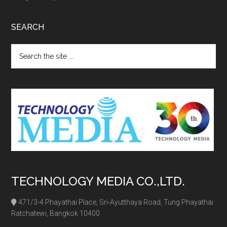
SEARCH
Search
the
site
...
TECHNOLOGY MEDIA CO.,LTD.
471/3-4 Phayathai Place, Sri-Ayutthaya Road, Tung Phayathai
Ratchatewi, Bangkok 10400