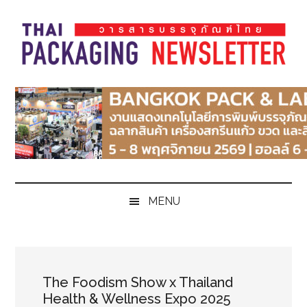
Skip
Skip
Skip
Skip
to
to
to
to
main
secondary
primary
footer
content
menu
sidebar
Thai
Thai
Pack
Pack
Magazine
Magazine
MENU
The Foodism Show x Thailand
Health & Wellness Expo 2025