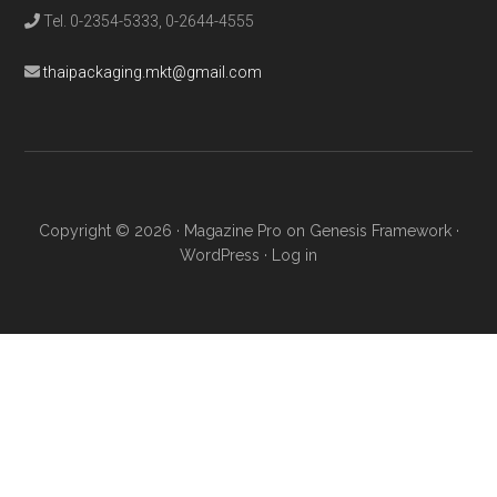
Tel. 0-2354-5333, 0-2644-4555
thaipackaging.mkt@gmail.com
Copyright © 2026 ·
Magazine Pro
on
Genesis Framework
·
WordPress
·
Log in