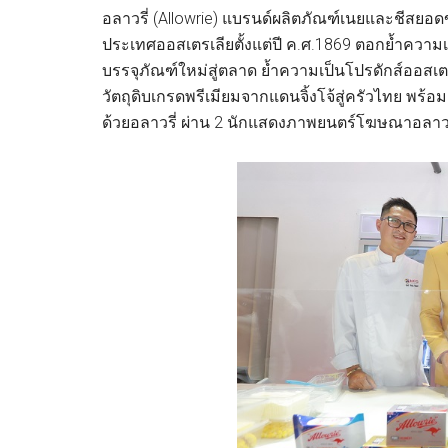
อลาวรี่ (Allowrie) แบรนด์ผลิตภัณฑ์เนยและชีสยอดข
ประเทศออสเตรเลียตั้งแต่ปี ค.ศ.1869 ตอกย้ำความเ
บรรจุภัณฑ์ใหม่สู่ตลาด ย้ำความเป็นโปรดักส์ออสเต
วัตถุดิบเกรดพรีเมียมจากแดนจิ้งโจ้สู่ครัวไทย พร้อม
ด้วยอลาวรี่ ผ่าน 2 นักแสดงภาพยนตร์โฆษณาอลาวรี่