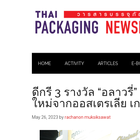
Skip
Skip
Skip
Skip
to
to
to
to
main
secondary
primary
footer
content
menu
sidebar
Thai
Thai
Pack
Pack
Magazine
HOME
ACTIVITY
ARTICLES
E-B
Magazine
ดีกรี 3 รางวัล “อลาวรี่
ใหม่จากออสเตรเลีย เก
May 26, 2023
by
rachanon muksiksawat