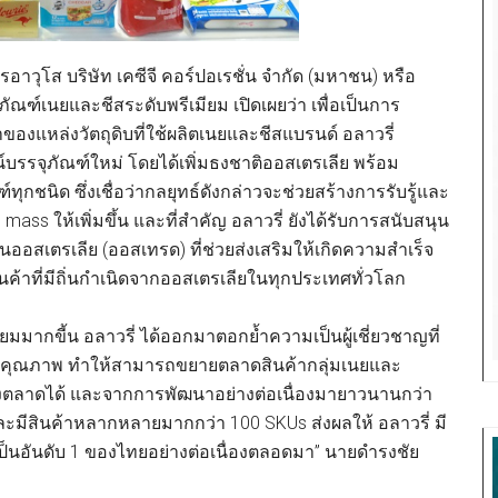
วุโส บริษัท เคซีจี คอร์ปอเรชั่น จำกัด (มหาชน) หรือ
ิตภัณฑ์เนยและชีสระดับพรีเมียม เปิดเผยว่า เพื่อเป็นการ
าของแหล่งวัตถุดิบที่ใช้ผลิตเนยและชีสแบรนด์ อลาวรี่
ซน์บรรจุภัณฑ์ใหม่ โดยได้เพิ่มธงชาติออสเตรเลีย พร้อม
ฑ์ทุกชนิด ซึ่งเชื่อว่ากลยุทธ์ดังกล่าวจะช่วยสร้างการรับรู้และ
ass ให้เพิ่มขึ้น และที่สำคัญ อลาวรี่ ยังได้รับการสนับสนุน
อสเตรเลีย (ออสเทรด) ที่ช่วยส่งเสริมให้เกิดความสำเร็จ
ค้าที่มีถิ่นกำเนิดจากออสเตรเลียในทุกประเทศทั่วโลก
มมากขี้น อลาวรี่ ได้ออกมาตอกย้ำความเป็นผู้เชี่ยวชาญที่
ิบคุณภาพ ทำให้สามารถขยายตลาดสินค้ากลุ่มเนยและ
ของตลาดได้ และจากการพัฒนาอย่างต่อเนื่องมายาวนานกว่า
และมีสินค้าหลากหลายมากกว่า 100 SKUs ส่งผลให้ อลาวรี่ มี
็นอันดับ 1 ของไทยอย่างต่อเนื่องตลอดมา” นายดำรงชัย