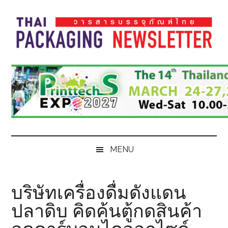
Skip
Skip
Skip
Skip
to
to
to
to
main
secondary
primary
footer
content
menu
sidebar
Thai
Thai
Pack
Pack
Magazine
Magazine
MENU
บริษัทเครื่องดื่มดังแดน
ปลาดิบ คิดค้นตู้กดสินค้า