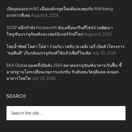
เปิดมุมมองจาก BG เมื่อองค์กรยุคใหม่ต้องลงทุนกับ Well-being
มากกว่าที่เคย
August 4, 2026
SCGP ผนึกกำลัง Rockworth ขับเคลื่อนกรีนดีไซน์ร่วมพัฒนา
โซลูชันบรรจุภัณฑ์และเฟอร์นิเจอร์รักษ์โลก
August 4, 2026
ไทยน้ำทิพย์ โคคา-โคล่า ร่วมกับ เวสท์บาย เดลิเวอรี่ เปิดตัวโครงการ
“ขอคืนดี” เก็บกลับบรรจุภัณฑ์ใช้แล้วเพื่อรีไซเคิล
July 30, 2026
EKA Global มองครึ่งปีหลัง 2569 ตลาดบรรจุภัณฑ์อาหารเริ่มฟื้น ชี้
มาตรฐานโลกเปลี่ยนเกมการแข่งขัน รับต้นทุนวัตถุดิบลด-ส่งออก
อาหารไทยโต
July 24, 2026
SEARCH
Search
the
site
...