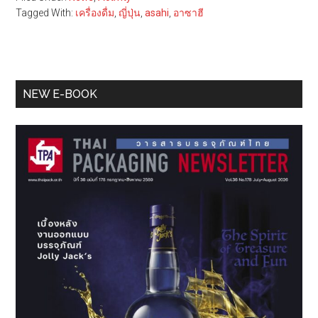
Tagged With:
เครื่องดื่ม
,
ญี่ปุ่น
,
asahi
,
อาซาฮี
Primary
NEW E-BOOK
Sidebar