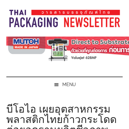
Skip
Skip
Skip
Skip
to
to
to
to
main
secondary
primary
footer
content
menu
sidebar
Thai
Thai
Pack
Pack
Magazine
Magazine
MENU
บีโอไอ เผยอุตสาหกรรม
พลาสติกไทยก้าวกระโดด