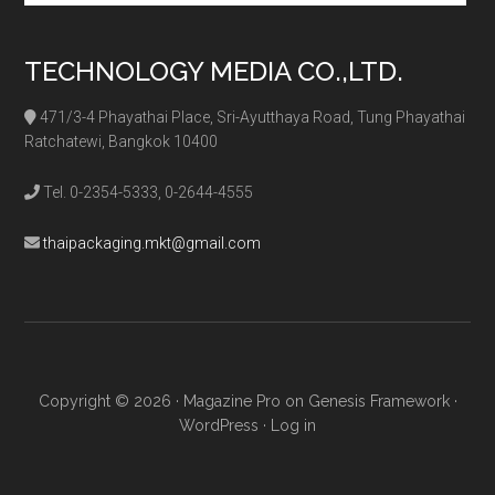
TECHNOLOGY MEDIA CO.,LTD.
471/3-4 Phayathai Place, Sri-Ayutthaya Road, Tung Phayathai
Ratchatewi, Bangkok 10400
Tel. 0-2354-5333, 0-2644-4555
thaipackaging.mkt@gmail.com
Copyright © 2026 ·
Magazine Pro
on
Genesis Framework
·
WordPress
·
Log in