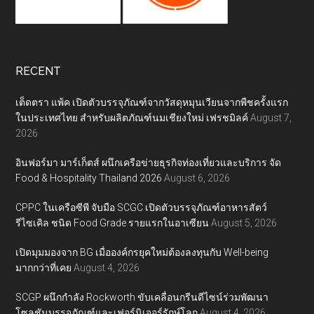
RECENT
เต็ดตรา แพ้ค เปิดตัวบรรจุภัณฑ์จากวัสดุหมุนเวียนจากพืชครั้งแรก
ในประเทศไทย สำหรับผลิตภัณฑ์นมเชียงใหม่ เฟรชมิลค์
August 7,
2026
อินฟอร์มา มาร์เก็ตส์ ผนึกเครือข่ายธุรกิจท่องเที่ยวและบริการ จัด
Food & Hospitality Thailand 2026
August 6, 2026
CPPC ในเครือซีพี จับมือ SCGC เปิดตัวบรรจุภัณฑ์อาหารสัตว์
รีไซเคิล ชนิด Food Grade รายแรกในอาเซียน
August 5, 2026
เปิดมุมมองจาก BG เมื่อองค์กรยุคใหม่ต้องลงทุนกับ Well-being
มากกว่าที่เคย
August 4, 2026
SCGP ผนึกกำลัง Rockworth ขับเคลื่อนกรีนดีไซน์ร่วมพัฒนา
โซลูชันบรรจุภัณฑ์และเฟอร์นิเจอร์รักษ์โลก
August 4, 2026