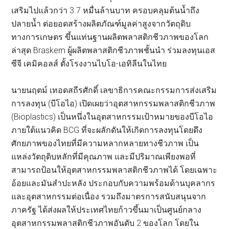
เสริมไปแล้วกว่า 3.7 หมื่นล้านบาท ครอบคลุมต้นน้ำถึง
ปลายน้ำ ต่อยอดสร้างผลิตภัณฑ์มูลค่าสูงจากวัตถุดิบ
ทางการเกษตร ขึ้นแท่นฐานผลิตพลาสติกชีวภาพของโลก
ล่าสุด Braskem ผู้ผลิตพลาสติกชีวภาพชั้นนำ ร่วมลงทุนเอส
ซีจี เคมิคอลส์ ตั้งโรงงานไบโอ-เอทิลีนในไทย
นายนฤตม์ เทอดสถีรศักดิ์ เลขาธิการคณะกรรมการส่งเสริม
การลงทุน (บีโอไอ) เปิดเผยว่าอุตสาหกรรมพลาสติกชีวภาพ
(Bioplastics) เป็นหนึ่งในอุตสาหกรรมเป้าหมายของบีโอไอ
ภายใต้แนวคิด BCG ที่จะผลักดันให้เกิดการลงทุนโดยดึง
ศักยภาพของไทยที่มีความหลากหลายทางชีวภาพ เป็น
แหล่งวัตถุดิบหลักที่มีคุณภาพ และมีปริมาณเพียงพอที่
สามารถป้อนให้อุตสาหกรรมพลาสติกชีวภาพได้ โดยเฉพาะ
อ้อยและมันสำปะหลัง ประกอบกับความพร้อมด้านบุคลากร
และอุตสาหกรรมต่อเนื่อง รวมถึงมาตรการสนับสนุนจาก
ภาครัฐ ได้ส่งผลให้ประเทศไทยก้าวขึ้นมาเป็นศูนย์กลาง
อุตสาหกรรมพลาสติกชีวภาพอันดับ 2 ของโลก โดยใน