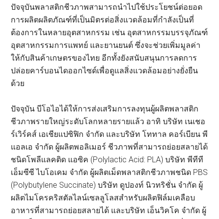
ปัจจุบันพลาสติกชีวภาพสามารถนำไปใช้ประโยชน์ต่อยอด
การผลิตผลิตภัณฑ์ที่เป็นมิตรต่อสิ่งแวดล้อมที่กำลังเป็นที่
ต้องการในหลายอุตสาหกรรม เช่น อุตสาหกรรมบรรจุภัณฑ์
อุตสาหกรรมการแพทย์ และยานยนต์ ซึ่งจะช่วยเพิ่มมูลค่า
ให้กับสินค้าเกษตรของไทย อีกทั้งยังสนับสนุนการลดการ
ปล่อยคาร์บอนไดออกไซด์เพื่อดูแลสิ่งแวดล้อมอย่างยั่งยืน
ด้วย
ปัจจุบัน บีโอไอได้ให้การส่งเสริมการลงทุนผู้ผลิตพลาสติก
ชีวภาพรายใหญ่ระดับโลกหลายรายแล้ว อาทิ บริษัท เนเชอ
ร์เวิร์คส์ เอเชียแปซิฟิก จำกัด และบริษัท โททาล คอร์เบียน พี
แอลเอ จำกัด ผู้ผลิตพอลิเมอร์ ชีวภาพที่สามารถย่อยสลายได้
ชนิดโพลีแลคติด แอซิค (Polylactic Acid: PLA) บริษัท พีทีที
เอ็มซีซี ไบโอเคม จำกัด ผู้ผลิตเม็ดพลาสติกชีวภาพชนิด PBS
(Polybutylene Succinate) บริษัท ดูปองท์ นิวทริชั่น จำกัด ผู้
ผลิตไมโครคริสตัลไลน์เซลลูโลสสำหรับผลิตฟิล์มเคลือบ
อาหารที่สามารถย่อยสลายได้ และบริษัท เอ็นวิคโค จำกัด ผู้