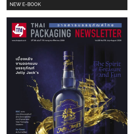
Primary
NEW E-BOOK
Sidebar