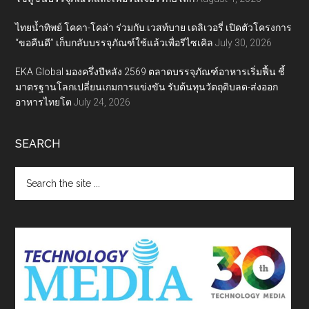
ไทยน้ำทิพย์ โคคา-โคล่า ร่วมกับ เวสท์บาย เดลิเวอรี่ เปิดตัวโครงการ
“ขอคืนดี” เก็บกลับบรรจุภัณฑ์ใช้แล้วเพื่อรีไซเคิล
July 30, 2026
EKA Global มองครึ่งปีหลัง 2569 ตลาดบรรจุภัณฑ์อาหารเริ่มฟื้น ชี้
มาตรฐานโลกเปลี่ยนเกมการแข่งขัน รับต้นทุนวัตถุดิบลด-ส่งออก
อาหารไทยโต
July 24, 2026
SEARCH
Search
the
site
...