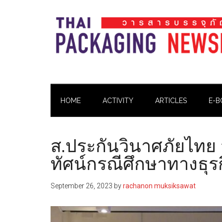
Skip
Skip
Skip
Skip
to
to
to
to
main
secondary
primary
footer
content
menu
sidebar
Thai
Thai
Pack
Pack
Magazine
HOME
ACTIVITY
ARTICLES
E-B
Magazine
ส.ประกันวินาศภัยไทย 
ทัศน์กรณีศึกษาทางธุ
September 26, 2023
by
rachanon muksiksawat