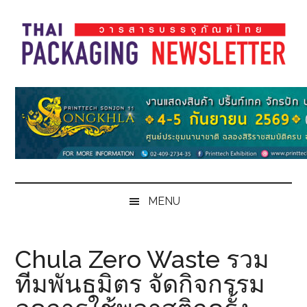
Skip
Skip
Skip
Skip
to
to
to
to
main
secondary
primary
footer
content
menu
sidebar
Thai
Thai
Pack
Pack
Magazine
Magazine
MENU
Chula Zero Waste รวม
ทีมพันธมิตร จัดกิจกรรม