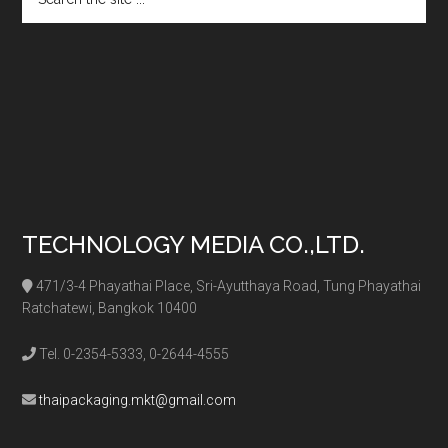
the
site
...
TECHNOLOGY MEDIA CO.,LTD.
471/3-4 Phayathai Place, Sri-Ayutthaya Road, Tung Phayathai
Ratchatewi, Bangkok 10400
Tel. 0-2354-5333, 0-2644-4555
thaipackaging.mkt@gmail.com