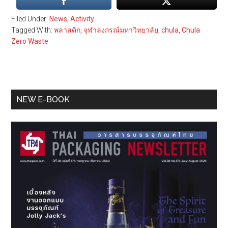
Filed Under:
News
,
Activity
Tagged With:
พลาสติก
,
จุฬาลงกรณ์มหาวิทยาลัย
,
chula
,
Chula
Zero Waste
Primary
NEW E-BOOK
Sidebar