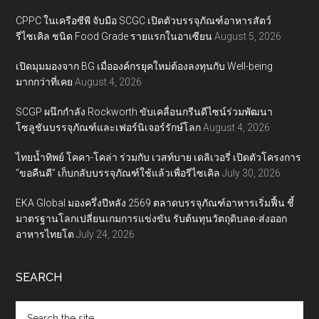
CPPC ในเครือซีพี จับมือ SCGC เปิดตัวบรรจุภัณฑ์อาหารสัตว์
รีไซเคิล ชนิด Food Grade รายแรกในอาเซียน
August 5, 2026
เปิดมุมมองจาก BG เมื่อองค์กรยุคใหม่ต้องลงทุนกับ Well-being
มากกว่าที่เคย
August 4, 2026
SCGP ผนึกกำลัง Rockworth ขับเคลื่อนกรีนดีไซน์ร่วมพัฒนา
โซลูชันบรรจุภัณฑ์และเฟอร์นิเจอร์รักษ์โลก
August 4, 2026
ไทยน้ำทิพย์ โคคา-โคล่า ร่วมกับ เวสท์บาย เดลิเวอรี่ เปิดตัวโครงการ
“ขอคืนดี” เก็บกลับบรรจุภัณฑ์ใช้แล้วเพื่อรีไซเคิล
July 30, 2026
EKA Global มองครึ่งปีหลัง 2569 ตลาดบรรจุภัณฑ์อาหารเริ่มฟื้น ชี้
มาตรฐานโลกเปลี่ยนเกมการแข่งขัน รับต้นทุนวัตถุดิบลด-ส่งออก
อาหารไทยโต
July 24, 2026
SEARCH
Search